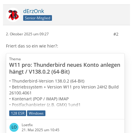
dErzOnk
Senior-Mitglied
#2
2. Oktober 2025 um 09:27
Friert das so ein wie hier?:
Thema
W11 pro: Thunderbird neues Konto anlegen
hängt / V138.0.2 (64-Bit)
• Thunderbird-Version 138.0.2 (64-Bit)
• Betriebssystem + Version W11 pro Version 24H2 Build
26100.4061
• Kontenart (POP / IMAP) IMAP
• Postfachanbieter (z.B. GMX) 1und1
• Eingesetzte Antivirensoftware Windows Defender
128 ESR
Windows
• Firewall (Betriebssystem-intern/Externe Software)
Betriebssystem-intern
Loetfix
• Router-Modellbezeichnung (bei Sende-Problemen) n/a
21. Mai 2025 um 10:45