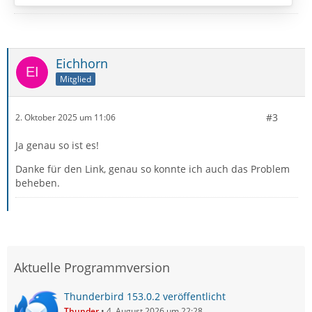
Moin,
bei anlegen eines neuen E-Mail Konto hängt sich das
Fenster auf:
Eichhorn
Mitglied
#3
2. Oktober 2025 um 11:06
Ja genau so ist es!
Danke für den Link, genau so konnte ich auch das Problem
beheben.
Aktuelle Programmversion
An diesem Fenster komme ich leider nicht vorbei.
Habe schon einige Konten am laufen…
Thunderbird 153.0.2 veröffentlicht
Thunder
4. August 2026 um 22:28