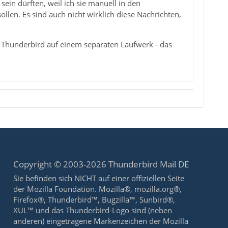
 sein dürften, weil ich sie manuell in den
ollen. Es sind auch nicht wirklich diese Nachrichten,
r Thunderbird auf einem separaten Laufwerk - das
Copyright © 2003-2026 Thunderbird Mail DE
Sie befinden sich NICHT auf einer offiziellen Seite
der Mozilla Foundation. Mozilla®, mozilla.org®,
Firefox®, Thunderbird™, Bugzilla™, Sunbird®,
XUL™ und das Thunderbird-Logo sind (neben
anderen) eingetragene Markenzeichen der Mozilla