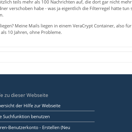
tzlich teils mehr als 100 Nachrichten auf, die dort gar nicht mehr
er verschoben habe - was ja eigentlich die Filterregel hätte tun s
n.
iegen? Meine Mails liegen in einem VeraCrypt Container, also fü
 als 10 Jahren, ohne Probleme.
fe zu dieser Webseite
ersicht der Hilfe zur Webseite
e Suchfunktion benutzen
ren-Benutzerkonto - Erstellen (Neu