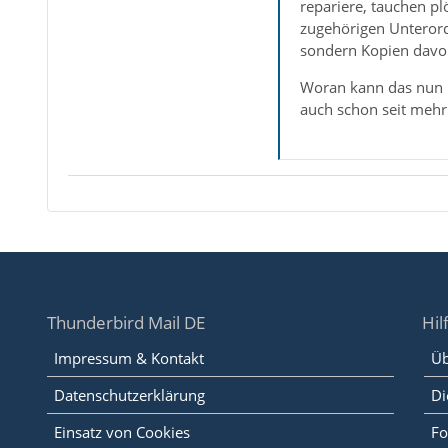
repariere, tauchen plö
zugehörigen Unterordn
sondern Kopien davo
Woran kann das nun l
auch schon seit mehr
Thunderbird Mail DE
Hil
Impressum & Kontakt
Üb
Datenschutzerklärung
Di
Einsatz von Cookies
Fo