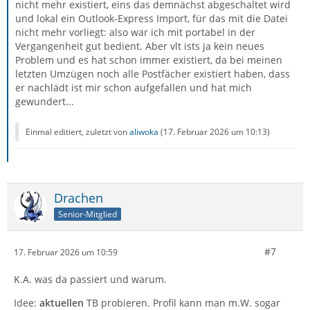
nicht mehr existiert, eins das demnächst abgeschaltet wird
und lokal ein Outlook-Express Import, für das mit die Datei
Hallo,
nicht mehr vorliegt: also war ich mit portabel in der
Vergangenheit gut bedient. Aber vlt ists ja kein neues
ich habe wie der…
Problem und es hat schon immer existiert, da bei meinen
letzten Umzügen noch alle Postfächer existiert haben, dass
er nachlädt ist mir schon aufgefallen und hat mich
gewundert...
Einmal editiert, zuletzt von
aliwoka
(
17. Februar 2026 um 10:13
)
Drachen
Senior-Mitglied
#7
17. Februar 2026 um 10:59
K.A. was da passiert und warum.
Idee:
aktuellen
TB probieren. Profil kann man m.W. sogar