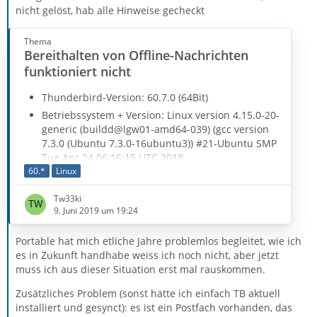
nicht gelöst, hab alle Hinweise gecheckt
Thema
Bereithalten von Offline-Nachrichten
funktioniert nicht
Thunderbird-Version: 60.7.0 (64Bit)
Betriebssystem + Version: Linux version 4.15.0-20-
generic (buildd@lgw01-amd64-039) (gcc version
7.3.0 (Ubuntu 7.3.0-16ubuntu3)) #21-Ubuntu SMP
Tue Apr 24 06:16:15 UTC 2018
60.*
Linux
Linux Mint 19.1 Tessa / Chinamon
Tw33ki
Kontenart (POP / IMAP): IMAP
9. Juni 2019 um 19:24
Postfach-Anbieter (z.B. GMX): Kopano / Dovecot
selfhosted
Portable hat mich etliche Jahre problemlos begleitet, wie ich
Eingesetzte Antiviren-Software: -
es in Zukunft handhabe weiss ich noch nicht, aber jetzt
muss ich aus dieser Situation erst mal rauskommen.
Firewall (Betriebssystem-intern/Externe Software):
ohne
Zusätzliches Problem (sonst hätte ich einfach TB aktuell
Router-Modellbezeichnung (bei Sende-
installiert und gesynct): es ist ein Postfach vorhanden, das
Problemen): ohne