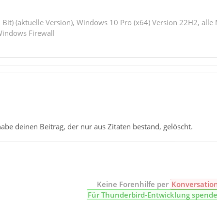
est Du die Download-Links hier im Forum oben unter "Herunterla
erbird 128 ESR, Thunderbird 115 ESR).
 Bit) (aktuelle Version), Windows 10 Pro (x64) Version 22H2, alle
le würde ich nochmal von vorn anfangen.
indows Firewall
rechner Thunderbird deinstallieren
rechner alles von Thunderbird in "Local" und "Roaming" löschen
ner neu starten (wirklich
Neu starten
- nicht Herunterfahren und 
habe deinen Beitrag, der nur aus Zitaten bestand, gelöscht.
Keine Forenhilfe per
Konversatio
Für Thunderbird-Entwicklung spend