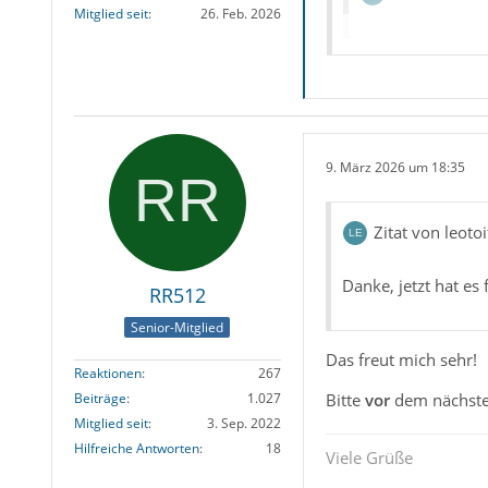
Mitglied seit
26. Feb. 2026
Ordner Thunderbi
Das ist grundsätzlic
9. März 2026 um 18:35
Auf dem Ausga
Ausführen ->
%
Ordner "
Thund
Zitat von leotoi
Auf dem Zielre
Ausführen ->
%
Danke, jetzt hat es 
RR512
Ordner "
Thund
Senior-Mitglied
Das Ganze setzt
Das freut mich sehr!
(%AppData%\Thu
Reaktionen
267
Wurde das gesam
Bitte
vor
dem nächste
Beiträge
1.027
Zielrechner ko
Mitglied seit
3. Sep. 2022
Erst jetzt Thun
Hilfreiche Antworten
18
Viele Grüße
Ausgangsrechner