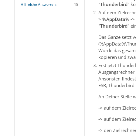
"
Thunderbird
" ko
Hilfreiche Antworten
18
Auf dem Zielrech
>
%AppData%
-> 
"
Thunderbird
" ei
Das Ganze setzt v
(%AppData%\Thunde
Wurde das gesamte
kopieren und zwa
Erst jetzt Thunde
Ausgangsrechner e
Ansonsten findes
ESR, Thunderbird 
An Deiner Stelle 
-> auf dem Zielre
-> auf dem Zielre
-> den Zielrechner