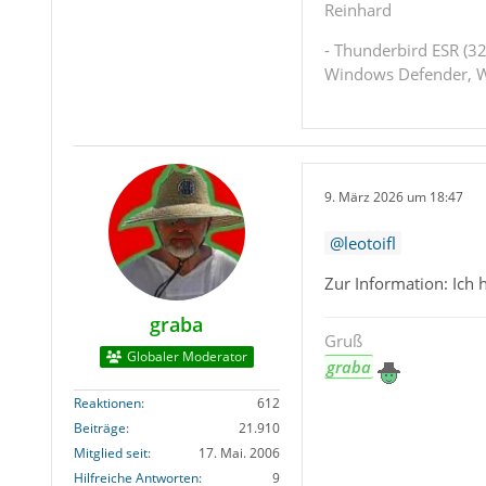
Ansonsten find
Reinhard
140 ESR, Thund
- Thunderbird ESR (32
An Deiner Stel
Windows Defender, W
-> auf dem Ziel
-> auf dem Ziel
-> den Zielrech
9. März 2026 um 18:47
leotoifl
Zur Information: Ich 
graba
Gruß
Globaler Moderator
graba
Reaktionen
612
Beiträge
21.910
Mitglied seit
17. Mai. 2006
Hilfreiche Antworten
9