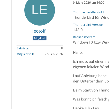
9. März 2026 um 16:20
Thunderbird-Produkt
Thunderbird für Win
Thunderbird-Version
148.0
leotoifl
Betriebssystem
Mitglied
Windows10 bzw Win
Beiträge
8
Hallo,
Mitglied seit
26. Feb. 2026
ich muss auf einen n
eigenen lokalen Wind
Lauf Anleitung habe 
den Unterorndern ü
Beim Start von Thunde
Was könnt ich falsch
Danke & lG Leo