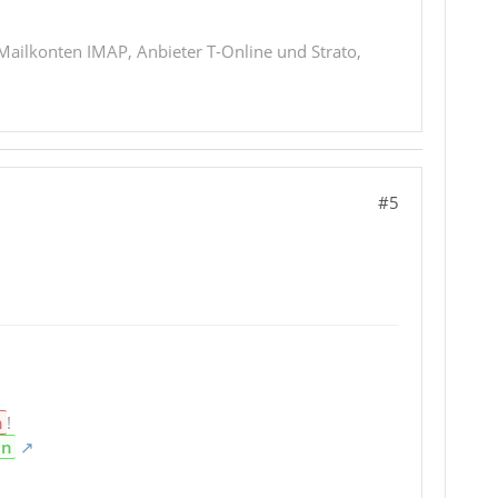
den" (Thunderbird Release-Version, Thunderbird
 Mailkonten IMAP, Anbieter T-Online und Strato,
wieder Einschalten)
#5
n
!
en