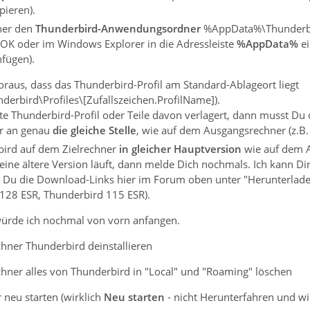
pieren).
ner den
Thunderbird-Anwendungsordner
%AppData%\Thunderbird
OK oder im Windows Explorer in die Adressleiste
%AppData%
ei
nfügen).
oraus, dass das Thunderbird-Profil am Standard-Ablageort liegt
rbird\Profiles\[Zufallszeichen.ProfilName]).
 Thunderbird-Profil oder Teile davon verlagert, dann musst Du di
r an genau
die gleiche Stelle
, wie auf dem Ausgangsrechner (z.B. 
rbird auf dem Zielrechner
in gleicher Hauptversion
wie auf dem A
ine ältere Version läuft, dann melde Dich nochmals. Ich kann Di
t Du die Download-Links hier im Forum oben unter "Herunterlade
128 ESR, Thunderbird 115 ESR).
würde ich nochmal von vorn anfangen.
chner Thunderbird deinstallieren
chner alles von Thunderbird in "Local" und "Roaming" löschen
 neu starten (wirklich
Neu starten
- nicht Herunterfahren und wi