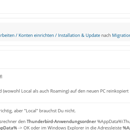
beiten / Konten einrichten / Installation & Update
nach
Migratio
fl
 (wowohl Local als auch Roaming) auf den neuen PC reinkopiert
richtig, aber "Local" brauchst Du nicht.
srechner den
Thunderbird-Anwendungsordner
%AppData%\Thunde
pData%
-> OK oder im Windows Explorer in die Adressleiste
%A