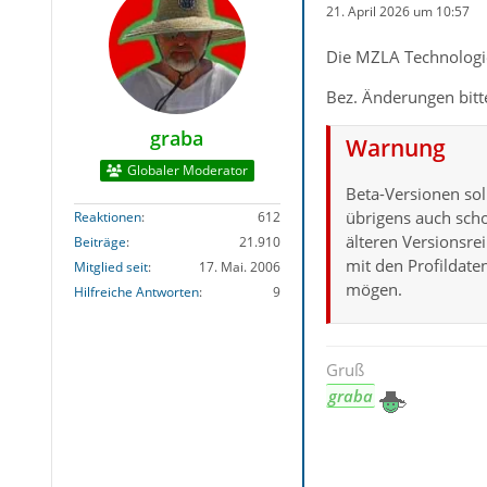
21. April 2026 um 10:57
Die MZLA Technologie
Bez. Änderungen bit
graba
Warnung
Globaler Moderator
Beta-Versionen sol
übrigens auch scho
Reaktionen
612
älteren Versionsr
Beiträge
21.910
mit den Profildate
Mitglied seit
17. Mai. 2006
mögen.
Hilfreiche Antworten
9
Gruß
graba