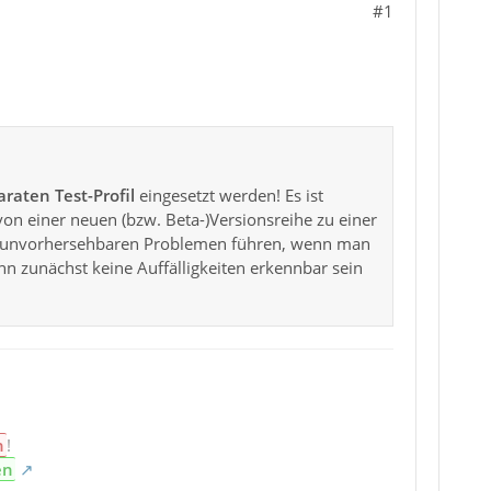
#1
raten Test-Profil
eingesetzt werden! Es ist
von einer neuen (bzw. Beta-)Versionsreihe zu einer
 zu unvorhersehbaren Problemen führen, wenn man
nn zunächst keine Auffälligkeiten erkennbar sein
n
!
en