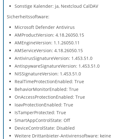
Sonstige Kalender: ja, Nextcloud CalDAV
Sicherheitssoftware:
Microsoft Defender Antivirus
AMProductVersion: 4.18.26050.15
AMEngineVersion: 1.1.26050.11
AMServiceVersion: 4.18.26050.15
AntivirusSignatureVersion: 1.453.51.0
AntispywareSignatureVersion: 1.453.51.0
NISSignatureVersion: 1.453.51.0
RealTimeProtectionEnabled: True
BehaviorMonitorEnabled: True
OnAccessProtectionEnabled: True
IoavProtectionEnabled: True
IsTamperProtected: True
SmartAppControlState: Off
DeviceControlState: Disabled
Weitere Drittanbieter-Antivirensoftware: keine