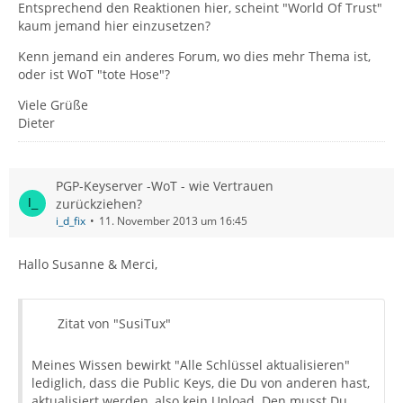
Entsprechend den Reaktionen hier, scheint "World Of Trust"
kaum jemand hier einzusetzen?
Kenn jemand ein anderes Forum, wo dies mehr Thema ist,
oder ist WoT "tote Hose"?
Viele Grüße
Dieter
PGP-Keyserver -WoT - wie Vertrauen
zurückziehen?
i_d_fix
11. November 2013 um 16:45
Hallo Susanne & Merci,
Zitat von "SusiTux"
Meines Wissen bewirkt "Alle Schlüssel aktualisieren"
lediglich, dass die Public Keys, die Du von anderen hast,
aktualisiert werden, also kein Upload. Den musst Du