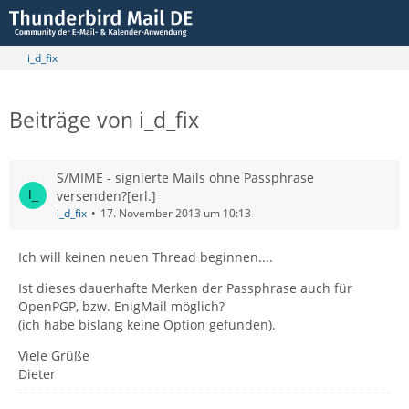
i_d_fix
Beiträge von i_d_fix
S/MIME - signierte Mails ohne Passphrase
versenden?[erl.]
i_d_fix
17. November 2013 um 10:13
Ich will keinen neuen Thread beginnen....
Ist dieses dauerhafte Merken der Passphrase auch für
OpenPGP, bzw. EnigMail möglich?
(ich habe bislang keine Option gefunden).
Viele Grüße
Dieter