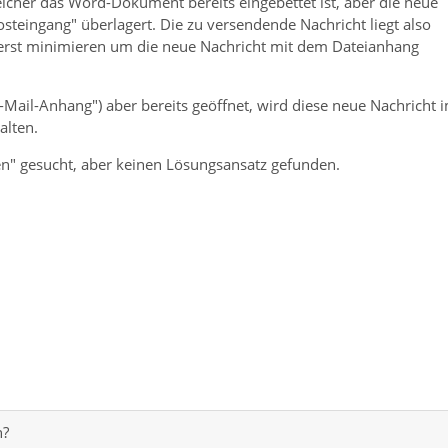
elcher das Word-Dokument bereits eingebettet ist, aber die neue
steingang" überlagert. Die zu versendende Nachricht liegt also
s erst minimieren um die neue Nachricht mit dem Dateianhang
-Mail-Anhang") aber bereits geöffnet, wird diese neue Nachricht 
alten.
sen" gesucht, aber keinen Lösungsansatz gefunden.
n?