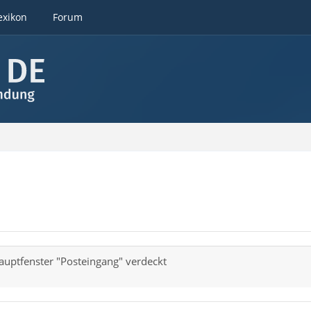
exikon
Forum
uptfenster "Posteingang" verdeckt