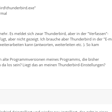
bird\thunderbird.exe"
rmal
mehr. Es meldet sich zwar Thunderbird, aber in der "Verfassen"-
fügt, aber nicht gezeigt. Ich brauche aber Thunderbird in der "E-ma
weiterarbeiten kann (antworten, weiterleiten etc. ). So kam
h alte Programmversionen meines Programms, die bisher
 da los sein? Liegt das an meinen Thunderbird-Einstellungen?
ird deinstalliert und wieder neu installiert, das geht in einer