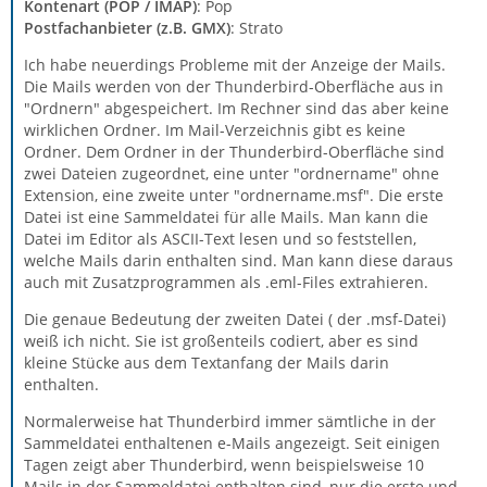
Kontenart (POP / IMAP)
: Pop
Postfachanbieter (z.B. GMX)
: Strato
Ich habe neuerdings Probleme mit der Anzeige der Mails.
Die Mails werden von der Thunderbird-Oberfläche aus in
"Ordnern" abgespeichert. Im Rechner sind das aber keine
wirklichen Ordner. Im Mail-Verzeichnis gibt es keine
Ordner. Dem Ordner in der Thunderbird-Oberfläche sind
zwei Dateien zugeordnet, eine unter "ordnername" ohne
Extension, eine zweite unter "ordnername.msf". Die erste
Datei ist eine Sammeldatei für alle Mails. Man kann die
Datei im Editor als ASCII-Text lesen und so feststellen,
welche Mails darin enthalten sind. Man kann diese daraus
auch mit Zusatzprogrammen als .eml-Files extrahieren.
Die genaue Bedeutung der zweiten Datei ( der .msf-Datei)
weiß ich nicht. Sie ist großenteils codiert, aber es sind
kleine Stücke aus dem Textanfang der Mails darin
enthalten.
Normalerweise hat Thunderbird immer sämtliche in der
Sammeldatei enthaltenen e-Mails angezeigt. Seit einigen
Tagen zeigt aber Thunderbird, wenn beispielsweise 10
Mails in der Sammeldatei enthalten sind, nur die erste und