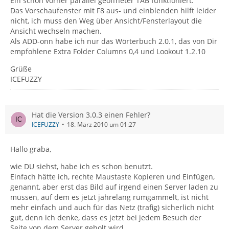
Ein schon vorher parallel geöffneter TAB funktioniert.
Das Vorschaufenster mit F8 aus- und einblenden hilft leider
nicht, ich muss den Weg über Ansicht/Fensterlayout die
Ansicht wechseln machen.
Als ADD-onn habe ich nur das Wörterbuch 2.0.1, das von Dir
empfohlene Extra Folder Columns 0,4 und Lookout 1.2.10
Grüße
ICEFUZZY
Hat die Version 3.0.3 einen Fehler?
ICEFUZZY
18. März 2010 um 01:27
Hallo graba,
wie DU siehst, habe ich es schon benutzt.
Einfach hätte ich, rechte Maustaste Kopieren und Einfügen,
genannt, aber erst das Bild auf irgend einen Server laden zu
müssen, auf dem es jetzt jahrelang rumgammelt, ist nicht
mehr einfach und auch für das Netz (trafig) sicherlich nicht
gut, denn ich denke, dass es jetzt bei jedem Besuch der
Seite von dem Server geholt wird.