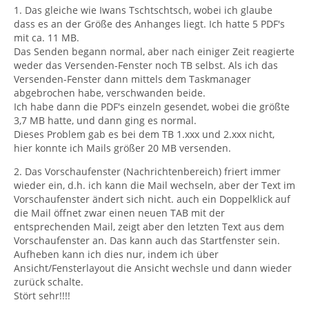
1. Das gleiche wie Iwans Tschtschtsch, wobei ich glaube
dass es an der Größe des Anhanges liegt. Ich hatte 5 PDF's
mit ca. 11 MB.
Das Senden begann normal, aber nach einiger Zeit reagierte
weder das Versenden-Fenster noch TB selbst. Als ich das
Versenden-Fenster dann mittels dem Taskmanager
abgebrochen habe, verschwanden beide.
Ich habe dann die PDF's einzeln gesendet, wobei die größte
3,7 MB hatte, und dann ging es normal.
Dieses Problem gab es bei dem TB 1.xxx und 2.xxx nicht,
hier konnte ich Mails größer 20 MB versenden.
2. Das Vorschaufenster (Nachrichtenbereich) friert immer
wieder ein, d.h. ich kann die Mail wechseln, aber der Text im
Vorschaufenster ändert sich nicht. auch ein Doppelklick auf
die Mail öffnet zwar einen neuen TAB mit der
entsprechenden Mail, zeigt aber den letzten Text aus dem
Vorschaufenster an. Das kann auch das Startfenster sein.
Aufheben kann ich dies nur, indem ich über
Ansicht/Fensterlayout die Ansicht wechsle und dann wieder
zurück schalte.
Stört sehr!!!!