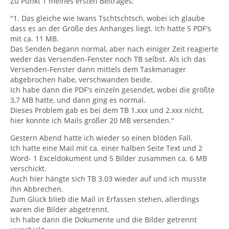
Zu Punkt 1 meines ersten Beitrages:
"1. Das gleiche wie Iwans Tschtschtsch, wobei ich glaube
dass es an der Größe des Anhanges liegt. Ich hatte 5 PDF's
mit ca. 11 MB.
Das Senden begann normal, aber nach einiger Zeit reagierte
weder das Versenden-Fenster noch TB selbst. Als ich das
Versenden-Fenster dann mittels dem Taskmanager
abgebrochen habe, verschwanden beide.
Ich habe dann die PDF's einzeln gesendet, wobei die größte
3,7 MB hatte, und dann ging es normal.
Dieses Problem gab es bei dem TB 1.xxx und 2.xxx nicht,
hier konnte ich Mails größer 20 MB versenden."
Gestern Abend hatte ich wieder so einen blöden Fall.
Ich hatte eine Mail mit ca. einer halben Seite Text und 2
Word- 1 Exceldokument und 5 Bilder zusammen ca. 6 MB
verschickt.
Auch hier hängte sich TB 3.03 wieder auf und ich musste
ihn Abbrechen.
Zum Glück blieb die Mail in Erfassen stehen, allerdings
waren die Bilder abgetrennt.
Ich habe dann die Dokumente und die Bilder getrennt