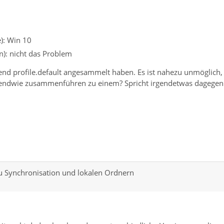
e): Win 10
): nicht das Problem
utzend profile.default angesammelt haben. Es ist nahezu unmöglich,
rgendwie zusammenführen zu einem? Spricht irgendetwas dagegen
u Synchronisation und lokalen Ordnern