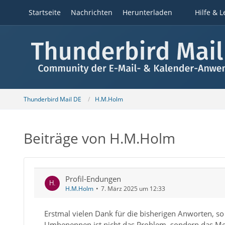
Startseite
Nachrichten
Herunterladen
Hilfe & L
Thunderbird Mail DE
H.M.Holm
Beiträge von H.M.Holm
Profil-Endungen
H.M.Holm
7. März 2025 um 12:33
Erstmal vielen Dank für die bisherigen Anworten, s
Umbenennen ist nicht das Problem, sondern das Mer