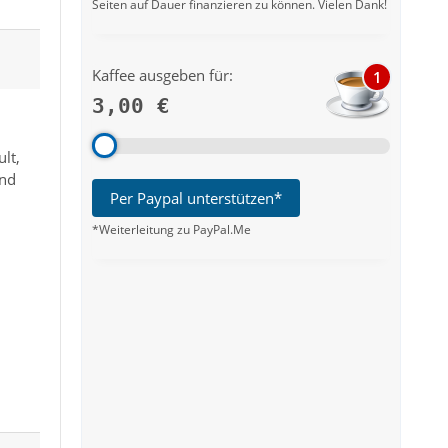
Seiten auf Dauer finanzieren zu können. Vielen Dank!
Kaffee ausgeben für:
1
3,00 €
lt,
und
Per Paypal unterstützen*
*Weiterleitung zu PayPal.Me