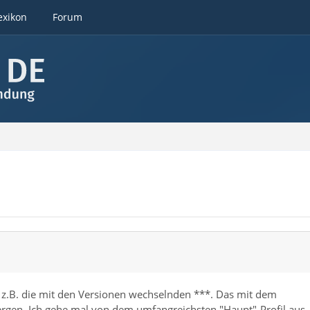
exikon
Forum
o z.B. die mit den Versionen wechselnden ***. Das mit dem
gen. Ich gehe mal von dem umfangreichsten "Haupt"-Profil aus.