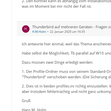
2. Den Konflikt kann es abhängig vom Installationsz
was im Moment bei mir nicht der Fall ist.
Thunderbird auf mehreren Geräten - Fragen z
H.M.Holm
22. Januar 2020 um 16:35
Ich antworte hier einmal, weil das Thema anscheinend
Habe selbst die Möglichkeit, Tb parallel auf W10 un
Dazu müssen zwei Dinge erledigt werden:
1. Der Profile-Ordner muss von seinem Standard-Ort
"Thunderbird" verschoben werden. (Die Sicherung 
2. Dies ist in beiden profiles.ini richtig einzustellen
aber trotzdem fehlerträchtig und nicht ganz unkompl
Gruß
Hans M. Holm