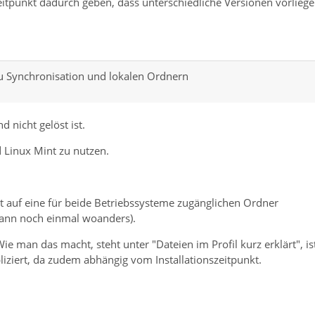
eitpunkt dadurch geben, dass unterschiedliche Versionen vorliege
u Synchronisation und lokalen Ordnern
 nicht gelöst ist.
d Linux Mint zu nutzen.
 auf eine für beide Betriebssysteme zugänglichen Ordner
dann noch einmal woanders).
. Wie man das macht, steht unter "Dateien im Profil kurz erklärt", is
iziert, da zudem abhängig vom Installationszeitpunkt.