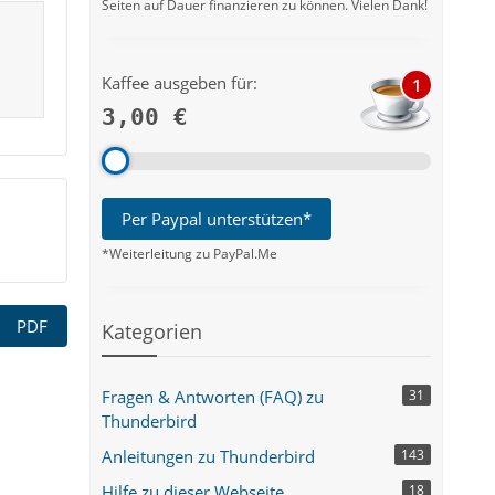
Seiten auf Dauer finanzieren zu können. Vielen Dank!
Kaffee ausgeben für:
1
3,00 €
Per Paypal unterstützen*
*Weiterleitung zu PayPal.Me
PDF
Kategorien
Fragen & Antworten (FAQ) zu
31
Thunderbird
Anleitungen zu Thunderbird
143
Hilfe zu dieser Webseite
18