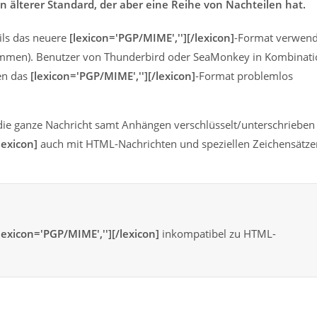
in älterer Standard, der aber eine Reihe von Nachteilen hat.
ails das neuere
[lexicon='PGP/MIME',''][/lexicon]
-Format verwen
mmen). Benutzer von Thunderbird oder SeaMonkey in Kombinati
n das
[lexicon='PGP/MIME',''][/lexicon]
-Format problemlos
 die ganze Nachricht samt Anhängen verschlüsselt/unterschrieben
lexicon]
auch mit HTML-Nachrichten und speziellen Zeichensätze
lexicon='PGP/MIME',''][/lexicon]
inkompatibel zu HTML-