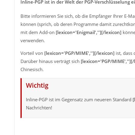
Inline-PGP ist in der Welt der PGP-Verschlüsselung e
Bitte informieren Sie sich, ob die Empfänger Ihrer E-M
können (sprich, ob deren Programme damit zurechtko
mit dem Add-on
[lexicon='Enigmail',''][/lexicon]
könne
verwenden.
Vorteil von
[lexicon='PGP/MIME',''][/lexicon]
ist, dass
Darüber hinaus verträgt sich
[lexicon='PGP/MIME',''][/
Chinesisch.
Wichtig
Inline-PGP ist im Gegensatz zum neueren Standard
[
Nachrichten!