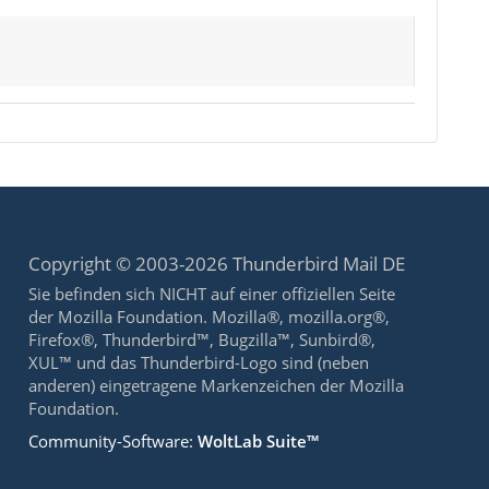
Copyright © 2003-2026 Thunderbird Mail DE
Sie befinden sich NICHT auf einer offiziellen Seite
der Mozilla Foundation. Mozilla®, mozilla.org®,
Firefox®, Thunderbird™, Bugzilla™, Sunbird®,
XUL™ und das Thunderbird-Logo sind (neben
anderen) eingetragene Markenzeichen der Mozilla
Foundation.
Community-Software:
WoltLab Suite™