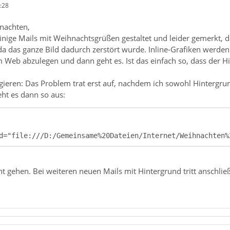
:28
nachten,
nige Mails mit Weihnachtsgrüßen gestaltet und leider gemerkt, d
 da das ganze Bild dadurch zerstört wurde. Inline-Grafiken werde
m Web abzulegen und dann geht es. Ist das einfach so, dass der H
gieren: Das Problem trat erst auf, nachdem ich sowohl Hintergrun
eht es dann so aus:
d="file:///D:/Gemeinsame%20Dateien/Internet/Weihnachten%
ht gehen. Bei weiteren neuen Mails mit Hintergrund tritt anschli