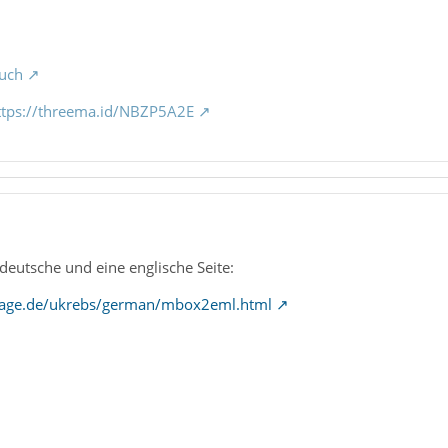
uch
ttps://threema.id/NBZP5A2E
 deutsche und eine englische Seite:
page.de/ukrebs/german/mbox2eml.html