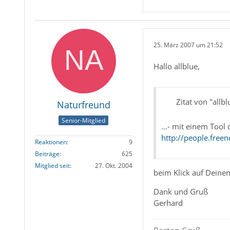
25. März 2007 um 21:52
Hallo allblue,
Zitat von "allbl
Naturfreund
Senior-Mitglied
...- mit einem Too
http://people.free
Reaktionen
9
Beiträge
625
Mitglied seit
27. Okt. 2004
beim Klick auf Deinen
Dank und Gruß
Gerhard