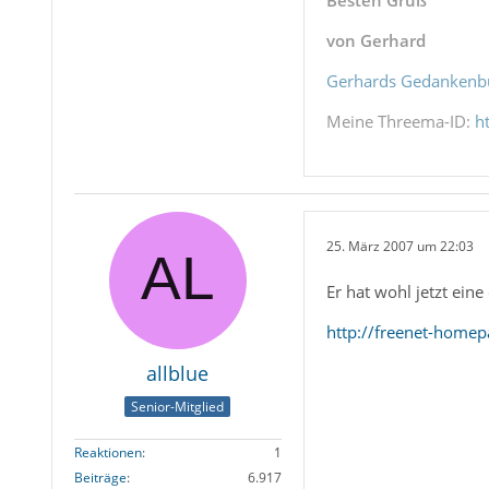
Besten Gruß
von Gerhard
Gerhards Gedankenb
Meine Threema-ID:
h
25. März 2007 um 22:03
Er hat wohl jetzt eine
http://freenet-home
allblue
Senior-Mitglied
Reaktionen
1
Beiträge
6.917