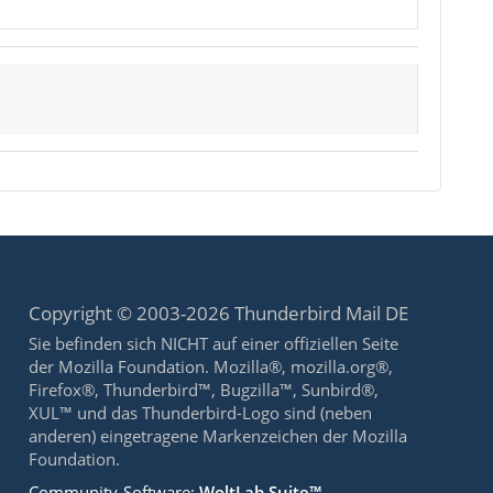
Copyright © 2003-2026 Thunderbird Mail DE
Sie befinden sich NICHT auf einer offiziellen Seite
der Mozilla Foundation. Mozilla®, mozilla.org®,
Firefox®, Thunderbird™, Bugzilla™, Sunbird®,
XUL™ und das Thunderbird-Logo sind (neben
anderen) eingetragene Markenzeichen der Mozilla
Foundation.
Community-Software:
WoltLab Suite™