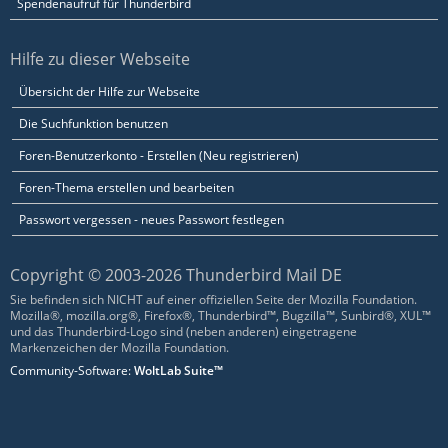
Spendenaufruf für Thunderbird
Hilfe zu dieser Webseite
Übersicht der Hilfe zur Webseite
Die Suchfunktion benutzen
Foren-Benutzerkonto - Erstellen (Neu registrieren)
Foren-Thema erstellen und bearbeiten
Passwort vergessen - neues Passwort festlegen
Copyright © 2003-2026 Thunderbird Mail DE
Sie befinden sich NICHT auf einer offiziellen Seite der Mozilla Foundation.
Mozilla®, mozilla.org®, Firefox®, Thunderbird™, Bugzilla™, Sunbird®, XUL™
und das Thunderbird-Logo sind (neben anderen) eingetragene
Markenzeichen der Mozilla Foundation.
Community-Software:
WoltLab Suite™