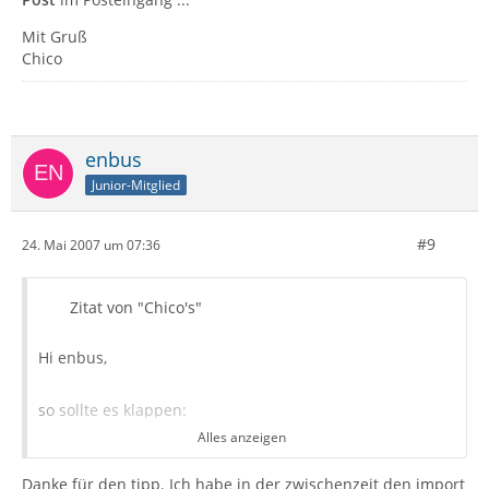
Mit Gruß
Chico
enbus
Junior-Mitglied
#9
24. Mai 2007 um 07:36
Zitat von "Chico's"
Hi enbus,
so sollte es klappen:
Alles anzeigen
-Apple-Mail/Postfach
Eingang
öffnen
Danke für den tipp. Ich habe in der zwischenzeit den import
-alle Mails auswählen/markieren