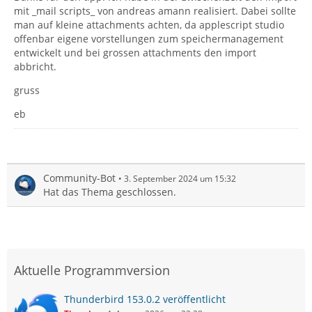
mit _mail scripts_ von andreas amann realisiert. Dabei sollte
-"Sichern unter..." Post (o.ä.) auf dem Desktop; als
man auf kleine attachments achten, da applescript studio
Format "
Reine Datei der E-Mail
" wählen
offenbar eigene vorstellungen zum speichermanagement
entwickelt und bei grossen attachments den import
Danach hab' ich drei Symbole auf dem Desktop:
abbricht.
Post.attachment00
Post
gruss
Post.attachment00 Folder
eb
Thunderbird öffnen und unter
Extras
Mbox-Datei importieren anklicken
und zum Desktop navigieren
Community-Bot
3. September 2024 um 15:32
und von den drei Symbolen
Hat das Thema geschlossen.
Post
öffnen
wählen
und danach hab' ich sofort (beim geöffneten) TB den
Mit Gruß
Ordner
Post
im Posteingang ...
Chico
Aktuelle Programmversion
Thunderbird 153.0.2 veröffentlicht