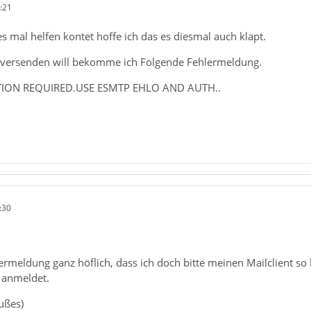
:21
es mal helfen kontet hoffe ich das es diesmal auch klapt.
 versenden will bekomme ich Folgende Fehlermeldung.
TION REQUIRED.USE ESMTP EHLO AND AUTH..
:30
lermeldung ganz höflich, dass ich doch bitte meinen Mailclient so
 anmeldet.
rußes)