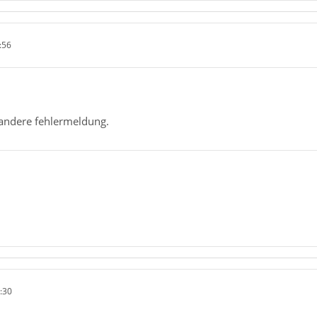
:56
andere fehlermeldung.
:30