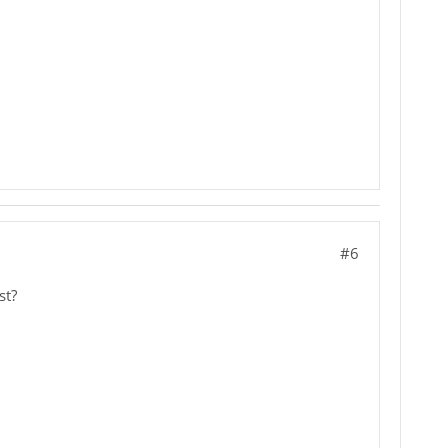
#6
st?