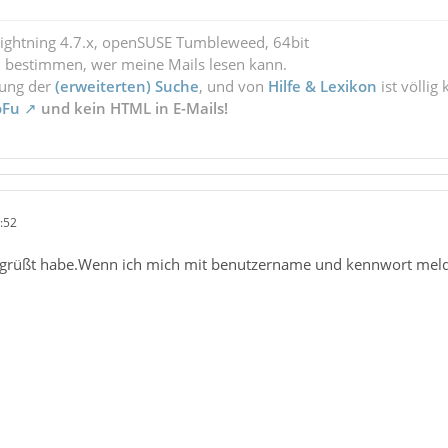
Lightning 4.7.x, openSUSE Tumbleweed, 64bit
l bestimmen, wer meine Mails lesen kann.
zung der
(erweiterten) Suche
, und von
Hilfe & Lexikon
ist völlig
oFu
und kein HTML in E-Mails!
:52
 gegrüßt habe.Wenn ich mich mit benutzername und kennwort mel