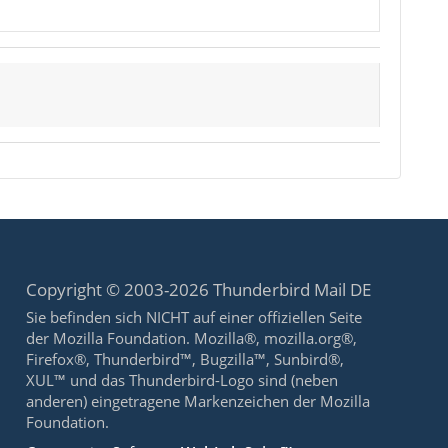
Copyright © 2003-2026 Thunderbird Mail DE
Sie befinden sich NICHT auf einer offiziellen Seite
der Mozilla Foundation. Mozilla®, mozilla.org®,
Firefox®, Thunderbird™, Bugzilla™, Sunbird®,
XUL™ und das Thunderbird-Logo sind (neben
anderen) eingetragene Markenzeichen der Mozilla
Foundation.