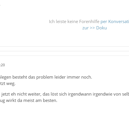
ß
Ich leiste keine Forenhilfe
per Konversat
zur >> Doku
:20
legen besteht das problem leider immer noch.
etzt weg.
etzt eh nicht weiter, das löst sich irgendwann irgendwie von sel
g wirkt da meist am besten.