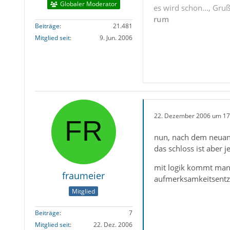
Globaler Moderator
es wird schon..., Gru
rum
Beiträge
21.481
Mitglied seit
9. Jun. 2006
22. Dezember 2006 um 17
nun, nach dem neuan
das schloss ist aber j
mit logik kommt man j
fraumeier
aufmerksamkeitsentzu
Mitglied
Beiträge
7
Mitglied seit
22. Dez. 2006