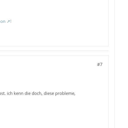
ion
!
#7
bst. ich kenn die doch, diese probleme,