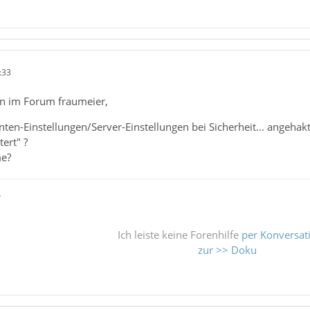
:33
n im Forum fraumeier,
ten-Einstellungen/Server-Einstellungen bei Sicherheit... angehakt
ert" ?
me?
ß
Ich leiste keine Forenhilfe
per Konversat
zur >> Doku