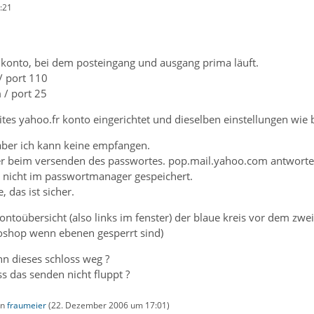
:21
r konto, bei dem posteingang und ausgang prima läuft.
/ port 110
 / port 25
eites yahoo.fr konto eingerichtet und dieselben einstellungen w
 aber ich kann keine empfangen.
er beim versenden des passwortes. pop.mail.yahoo.com antwortet 
h nicht im passwortmanager gespeichert.
e, das ist sicher.
ontoübersicht (also links im fenster) der blaue kreis vor dem zw
oshop wenn ebenen gesperrt sind)
n dieses schloss weg ?
ss das senden nicht fluppt ?
on
fraumeier
(
22. Dezember 2006 um 17:01
)