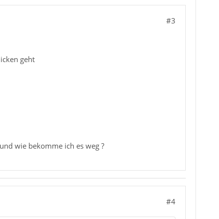
#3
hicken geht
s und wie bekomme ich es weg ?
#4