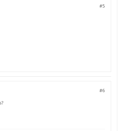
#5
#6
s?