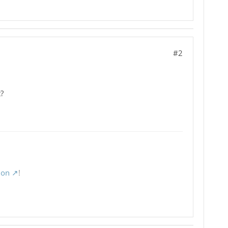
#2
?
ion
!