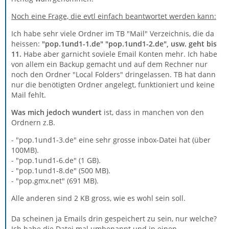
Noch eine Frage, die evtl einfach beantwortet werden kann:
Ich habe sehr viele Ordner im TB "Mail" Verzeichnis, die da
heissen:
"pop.1und1-1.de" "pop.1und1-2.de", usw. geht bis
11.
Habe aber garnicht soviele Email Konten mehr. Ich habe
von allem ein Backup gemacht und auf dem Rechner nur
noch den Ordner "Local Folders" dringelassen. TB hat dann
nur die benötigten Ordner angelegt, funktioniert und keine
Mail fehlt.
Was mich jedoch wundert
ist, dass in manchen von den
Ordnern z.B.
- "pop.1und1-3.de" eine sehr grosse inbox-Datei hat (über
100MB).
- "pop.1und1-6.de" (1 GB).
- "pop.1und1-8.de" (500 MB).
- "pop.gmx.net" (691 MB).
Alle anderen sind 2 KB gross, wie es wohl sein soll.
Da scheinen ja Emails drin gespeichert zu sein, nur welche?
Ich habe die Datei mal umbenannt und in einen