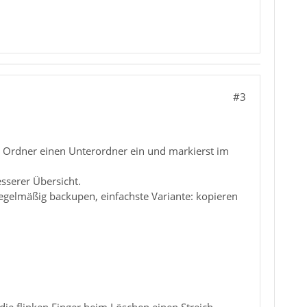
#3
n Ordner einen Unterordner ein und markierst im
sserer Übersicht.
egelmäßig backupen, einfachste Variante: kopieren
ie flinken Finger beim Löschen einen Streich