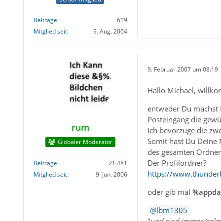
Beiträge
619
Mitglied seit
9. Aug. 2004
9. Februar 2007 um 08:19
Hallo Michael, willk
entweder Du machst D
Posteingang die gewün
rum
Ich bevorzuge die zwe
Somit hast Du Deine M
Globaler Moderator
des gesamten Ordners
Der Profilordner?
Beiträge
21.481
https://www.thunderb
Mitglied seit
9. Jun. 2006
oder gib mal
%appda
lbm1305
"
und sind immer (solan