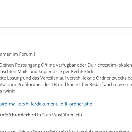
ommen im Forum !
einen Posteingang Offline verfügbar oder Du richtest im lokale
schten Mails und kopierst sie per Rechtsklick.
ite Lösung und das Verteilen auf versch. lokale Ordner zwecks be
ails im Profilordner des TB und kannst bei Bedarf auch diesen r
 :wink:
ird-mail.de/hilfe/dokument…ofil_ordner.php
ta%/thunderbird
in Start/Ausführen ein
ge natürlich nicht gelöscht) verfügbar
." und da mir da manchmal d