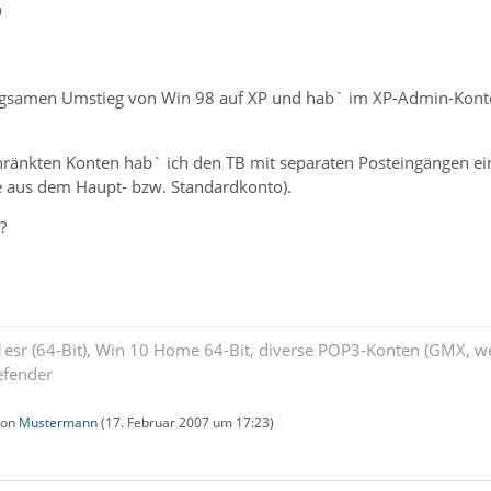
9
angsamen Umstieg von Win 98 auf XP und hab` im XP-Admin-Konto 
ränkten Konten hab` ich den TB mit separaten Posteingängen einge
ie aus dem Haupt- bzw. Standardkonto).
?
esr (64-Bit), Win 10 Home 64-Bit, diverse POP3-Konten (GMX, w
efender
 von
Mustermann
(
17. Februar 2007 um 17:23
)