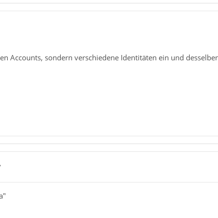
1
ten Accounts, sondern verschiedene Identitäten ein und desselbe
7
a"