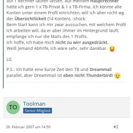
auf 1 Rechner laufen lassen. Auf meinem
Hauptrechner
hätte ich gern 1 x TB-Privat & 1 x TB-Firma. Ich könnte alle
Konten unter einem Profil einrichten, will ich aber nicht wg
der
Übersichtlickeit
(14 Konten). :shock:
Beim Start kann ich mir zwar aussuchen, mit welchem Profil
ich arbeiten will, da er aber immer im Hintergrund läuft,
empfange ich nur die Mails des 1 Profils.
Ich hoffe, ich habe mich
nicht zu wirr ausgedrückt.
Weiß Jemand Abhilfe, ich wäre sehr, sehr dankbar.
LG
P.S.: Ich hatte eine kurze Zeit den TB und
Dreammail
parallel, aber Dreammail ist
eben nicht Thunderbird!
Toolman
Senior-Mitglied
#2
26. Februar 2007 um 14:50