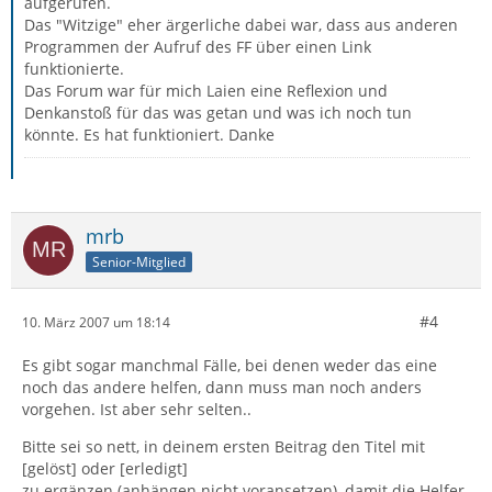
aufgerufen.
Das "Witzige" eher ärgerliche dabei war, dass aus anderen
Programmen der Aufruf des FF über einen Link
funktionierte.
Das Forum war für mich Laien eine Reflexion und
Denkanstoß für das was getan und was ich noch tun
könnte. Es hat funktioniert. Danke
mrb
Senior-Mitglied
#4
10. März 2007 um 18:14
Es gibt sogar manchmal Fälle, bei denen weder das eine
noch das andere helfen, dann muss man noch anders
vorgehen. Ist aber sehr selten..
Bitte sei so nett, in deinem ersten Beitrag den Titel mit
[gelöst] oder [erledigt]
zu ergänzen (anhängen nicht voransetzen), damit die Helfer