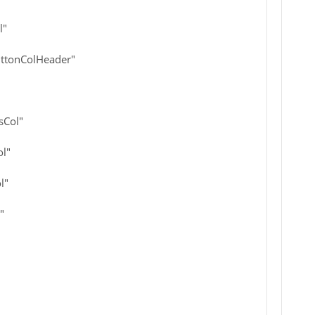
l"
ttonColHeader"
sCol"
l"
l"
"