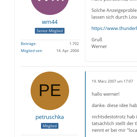
Solche Anzeigeproble
lassen sich durch Lös
wm44
https://www.thunderb
Senior-Mitglied
Gruß
Beiträge
1.702
Werner
Mitglied seit
14. Apr. 2004
19. März 2007 um 17:07
hallo werner!
danke. diese idee hab
petruschka
nichtsdestotrotz hab 
tatsächlich stellt der
Mitglied
nennt er bei mir "loca