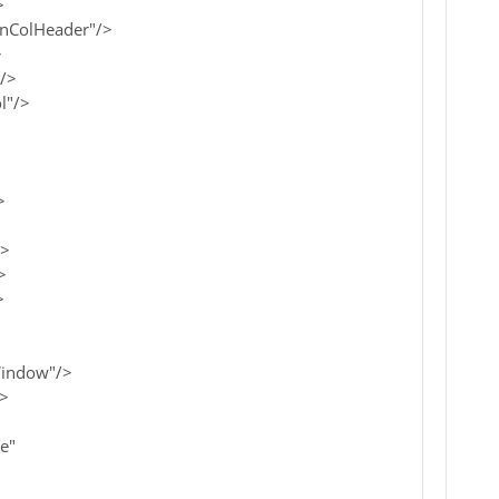
>
onColHeader"/>
>
/>
l"/>
>
/>
>
>
Window"/>
/>
e"