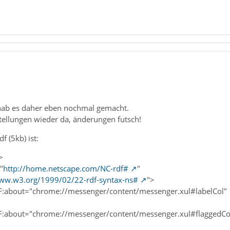
, hab es daher eben nochmal gemacht.
stellungen wieder da, änderungen futsch!
df (5kb) ist:
>
"
http://home.netscape.com/NC-rdf#
"
www.w3.org/1999/02/22-rdf-syntax-ns#
">
F:about="chrome://messenger/content/messenger.xul#labelCol"
F:about="chrome://messenger/content/messenger.xul#flaggedCo