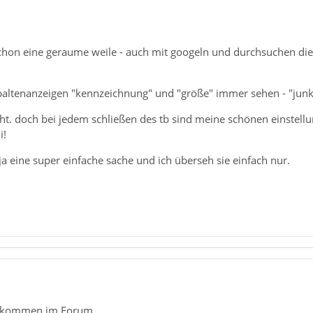
schon eine geraume weile - auch mit googeln und durchsuchen die
paltenanzeigen "kennzeichnung" und "größe" immer sehen - "jun
eicht. doch bei jedem schließen des tb sind meine schönen einstel
i!
 ja eine super einfache sache und ich überseh sie einfach nur.
illkommen im Forum.