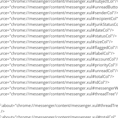
ource="chrome://messenger/content/messenger.xul#subjectCol"/
ource="chrome://messenger/content/messenger.xul#unreadButt
ource="chrome://messenger/content/messenger.xul#senderCol"/
ource="chrome://messenger/content/messenger.xul#recipientCol"
ource="chrome://messenger/content/messenger.xul#junkStatusCo
ource="chrome://messenger/content/messenger.xul#dateCol"/>
ource="chrome://messenger/content/messenger.xul#statusCol"/>
ource="chrome://messenger/content/messenger.xul#sizeCol"/>
ource="chrome://messenger/content/messenger.xul#flaggedCol"/
ource="chrome://messenger/content/messenger.xul#labelCol"/>
ource="chrome://messenger/content/messenger.xul#accountCol"
ource="chrome://messenger/content/messenger.xul#priorityCol"/
ource="chrome://messenger/content/messenger.xul#unreadCol"/
ource="chrome://messenger/content/messenger.xul#totalCol"/>
ource="chrome://messenger/content/messenger.xul#idCol"/>
ource="chrome://messenger/content/messenger.xul#messenger
ource="chrome://messenger/content/messenger.xul#threadTree"
F:about="chrome://messenger/content/messenger.xul#threadTre
 />
F:about="chrome://messenger/content/messenger.xul#totalCol"