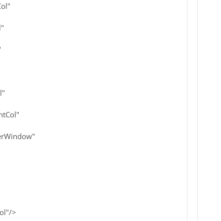
ol"
l"
"
l"
ntCol"
gerWindow"
ol"/>