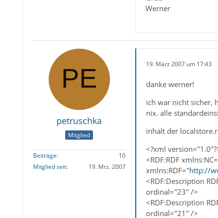
Werner
19. März 2007 um 17:43
danke werner!
ich war nicht sicher
nix. alle standardein
petruschka
inhalt der localstore.r
Mitglied
<?xml version="1.0"?
Beiträge
10
<RDF:RDF xmlns:NC=
Mitglied seit
19. Mrz. 2007
xmlns:RDF="
http://
<RDF:Description RD
ordinal="23" />
<RDF:Description RD
ordinal="21" />