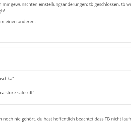
 mir gewünschten einstellungsänderungen: tb geschlossen. tb wie
gh!
 um einen anderen.
uschka"
calstore-safe.rdf"
h noch nie gehört, du hast hoffentlich beachtet dass TB nicht laufe