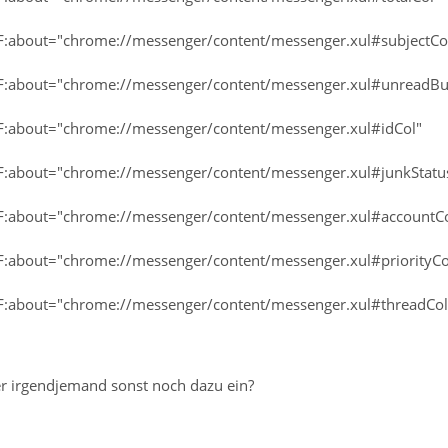
F:about="chrome://messenger/content/messenger.xul#subjectCo
F:about="chrome://messenger/content/messenger.xul#unreadBu
F:about="chrome://messenger/content/messenger.xul#idCol"
F:about="chrome://messenger/content/messenger.xul#junkStatu
F:about="chrome://messenger/content/messenger.xul#accountCo
F:about="chrome://messenger/content/messenger.xul#priorityCo
F:about="chrome://messenger/content/messenger.xul#threadCol
oder irgendjemand sonst noch dazu ein?