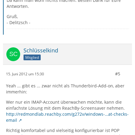
Da kann man wohl nichts machen. Besten Dank für Eure
Antworten.
Gruß,
- Delitzsch -
Schlüsselkind
Mitglied
#5
15. Juni 2012 um 15:30
Yeah ... gibt es ... zwar nicht als Thunderbird-Add-on, aber
immerhin:
Wer nur ein IMAP-Account überwachen möchte, kann die
einfachste Lösung mit dem ReachBy-Screensaver nehmen.
http://redmondlab.reachby.com/g272v/windows-…at-checks-
email
Richtig komfortabel und vielseitig konfigurierbar ist POP