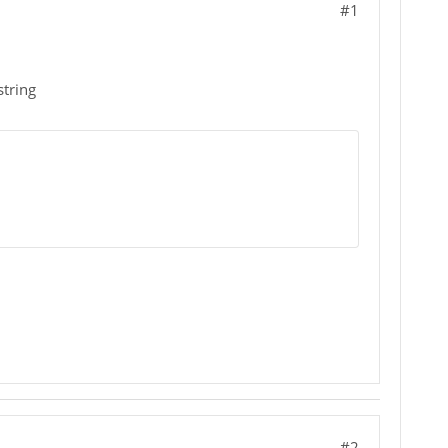
#1
tring
#2