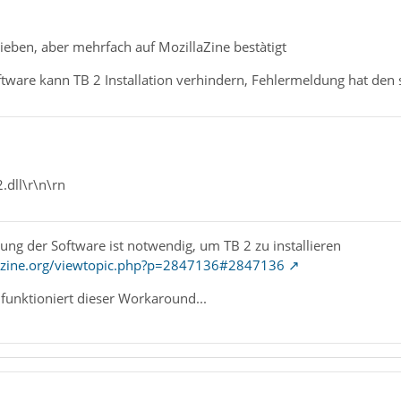
ieben, aber mehrfach auf MozillaZine bestàtigt
ware kann TB 2 Installation verhindern, Fehlermeldung hat den s
dll\r\n\rn
rung der Software ist notwendig, um TB 2 zu installieren
lazine.org/viewtopic.php?p=2847136#2847136
 funktioniert dieser Workaround...