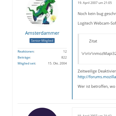
19. April 2007 um 21:05
Noch kein bug geschr
Logitech Webcam-Soft
Amsterdammer
Zitat
Senior-Mitglied
Reaktionen
12
\r\n\r\nmozMapi32.
Beiträge
822
Mitglied seit
15. Okt. 2004
Zeitweilige Deaktivie
http://forums.mozil
Wer ist betroffen, wo
19. April 2007 um 21:42