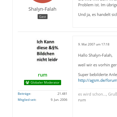
Problem ist. Im übrig
Shalyn-Falah
Und ja, es handelt s
Gast
9. Mai 2007 um 17:18
Hallo Shalyn-Falah,
weil wir es vorhin ge
rum
Super bebilderte Anl
http://agsm.de/foru
Globaler Moderator
Beiträge
21.481
es wird schon..., Gru
rum
Mitglied seit
9. Jun. 2006