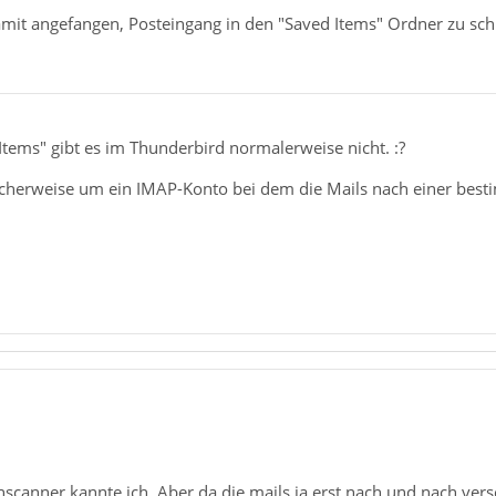
mit angefangen, Posteingang in den "Saved Items" Ordner zu schi
tems" gibt es im Thunderbird normalerweise nicht. :?
icherweise um ein IMAP-Konto bei dem die Mails nach einer best
nscanner kannte ich. Aber da die mails ja erst nach und nach ver