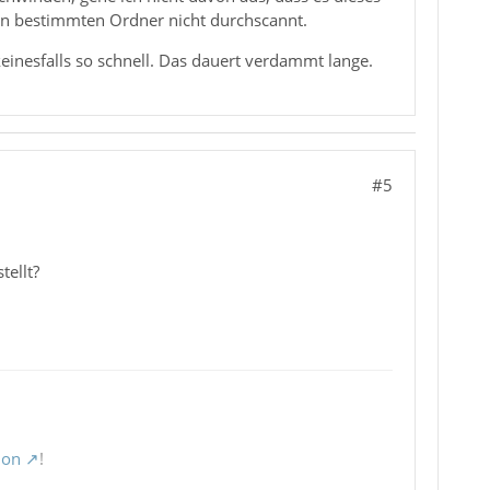
inen bestimmten Ordner nicht durchscannt.
inesfalls so schnell. Das dauert verdammt lange.
#5
tellt?
ion
!