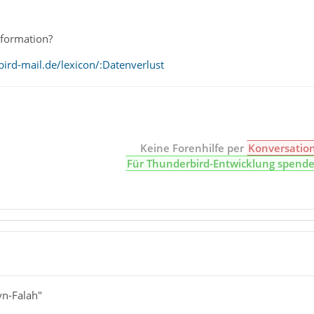
nformation?
ird-mail.de/lexicon/:Datenverlust
Keine Forenhilfe per
Konversatio
Für Thunderbird-Entwicklung spend
yn-Falah"