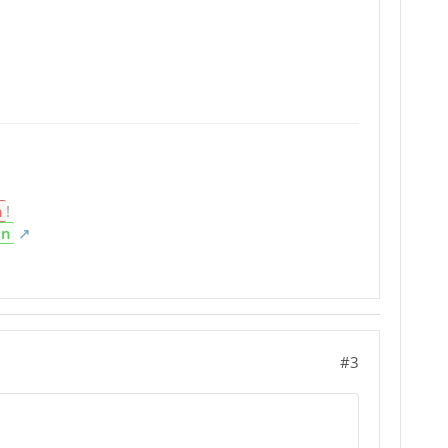
n
!
en
#3