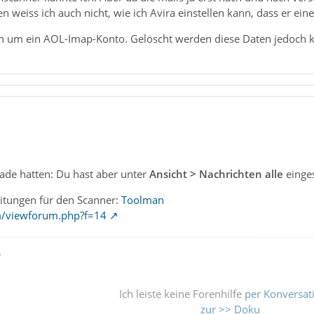
en weiss ich auch nicht, wie ich Avira einstellen kann, dass er e
ich um ein AOL-Imap-Konto. Gelöscht werden diese Daten jedoch ke
rade hatten: Du hast aber unter
Ansicht > Nachrichten
alle
einges
eitungen für den Scanner:
Toolman
m/viewforum.php?f=14
ß
Ich leiste keine Forenhilfe
per Konversat
zur >> Doku