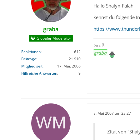
Hallo Shalyn-Falah,
kennst du folgende I
graba
https://www.thunderb
Globaler Moderator
Gruß
Reaktionen
612
graba
Beiträge
21.910
Mitglied seit
17. Mai. 2006
Hilfreiche Antworten
9
8. Mai 2007 um 23:27
Zitat von "Shal