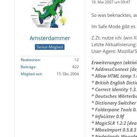
18. Mai 2007 um 09:47
So was beknacktes, au
Im Safe Mode gibt es 
Amsterdammer
Z.Zt. nutze ich: (win X
Letzte Aktualisierun
Senior-Mitglied
User-Agent: Mozilla/
Reaktionen
12
Erweiterungen (aktivie
Beiträge
822
* AddressContext [de]
Mitglied seit
15. Okt. 2004
* Allow HTML temp 1.
* British English Dict
* Correct Identity 1.3
* Deutsches Wörterbu
* Dictionary Switcher
* Folderpane Tools 0.
* InfoLister 0.9f
* MagicSLR 1.2.2 [deak
* MboxImport 0.5.8.3
* Nederlands Woorde