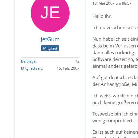
18. Mai 2007 um 08:57
Hallo Ihr,
ich nutze schon seit 
JetGum
Nun habe ich seit ein
dass beim Verfassen 
Mitglied
dann alles ruckartig.
Software derzeit so, 
Beiträge
12
einmal anders gefärb
Mitglied seit
15. Feb. 2007
Auf gut deutsch: es l
der Anhanggröße, Min
Ich weiss wirklich ni
auch keine größeren 
Testweise bin ich ei
wenig rumprobiert - li
Es ist auch auf kein