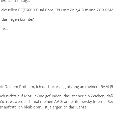
ere läuft flüßig...
 aktuellen PC(E6600 Dual-Core-CPU mit 2x 2,4GHz und 2GB RAM), al
 das liegen könnte?
fe...
e mit Deinem Problem, ich dachte, es lag bislang an meinem RAM 
ch nichts auf MozillaZine gefunden, das ist eher ein Zeichen, daß 
 nächstes werde ich mal meinen AV-Scanner (Kapersky Internet Se
auftritt. Ich bleib dran, ist ja ärgerlich das Ganze...