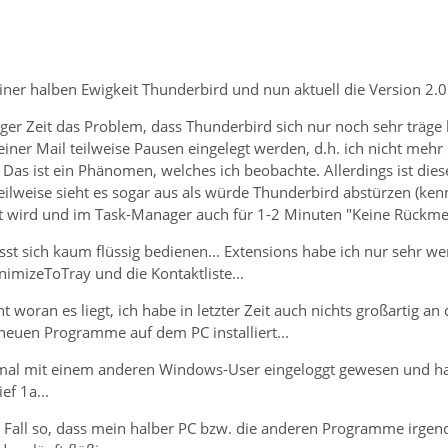
einer halben Ewigkeit Thunderbird und nun aktuell die Version 2.0 (
iger Zeit das Problem, dass Thunderbird sich nur noch sehr träge 
einer Mail teilweise Pausen eingelegt werden, d.h. ich nicht me
.. Das ist ein Phänomen, welches ich beobachte. Allerdings ist d
teilweise sieht es sogar aus als würde Thunderbird abstürzen (kenn
t wird und im Task-Manager auch für 1-2 Minuten "Keine Rückmeld
ässt sich kaum flüssig bedienen... Extensions habe ich nur sehr we
imizeToTray und die Kontaktliste...
cht woran es liegt, ich habe in letzter Zeit auch nichts großartig
neuen Programme auf dem PC installiert...
nmal mit einem anderen Windows-User eingeloggt gewesen und ha
ef 1a...
en Fall so, dass mein halber PC bzw. die anderen Programme irgen