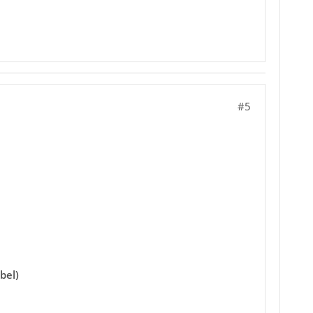
#5
bel)