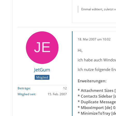
Einmal editiert, zuletzt 
18. Mai 2007 um 10:02
Hi,
ich habe auch Window
JetGum
Ich nutze folgende E
Mitglied
Erweiterungen:
Beiträge
12
* Attachment Sizes [
Mitglied seit
15. Feb. 2007
* Contacts Sidebar [
* Duplicate Message 
* MboxImport [de] 0.
* MinimizeToTray [d