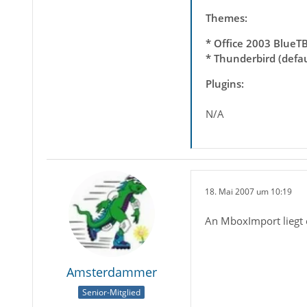
Themes:
* Office 2003 BlueTB
* Thunderbird (defau
Plugins:
N/A
18. Mai 2007 um 10:19
An MboxImport liegt 
Amsterdammer
Senior-Mitglied