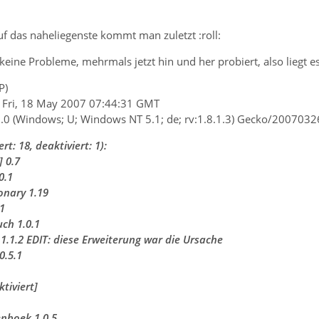
f das naheliegenste kommt man zuletzt :roll:
keine Probleme, mehrmals jetzt hin und her probiert, also liegt
P)
g: Fri, 18 May 2007 07:44:31 GMT
5.0 (Windows; U; Windows NT 5.1; de; rv:1.8.1.3) Gecko/2007032
rt: 18, deaktiviert: 1):
 0.7
0.1
ionary 1.19
.1
ch 1.0.1
 1.1.2 EDIT: diese Erweiterung war die Ursache
0.5.1
tiviert]
nboek 1.0.5