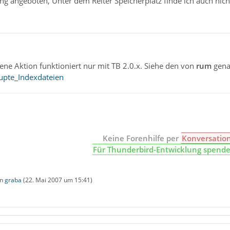
g angeboten, Unter dem Reiter Speicherplatz finde ich auch nichts
ne Aktion funktioniert nur mit TB 2.0.x. Siehe den von
rum
gena
rupte_Indexdateien
Keine Forenhilfe per
Konversatio
Für Thunderbird-Entwicklung spend
on
graba
(
22. Mai 2007 um 15:41
)