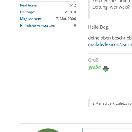
Zeichensatzcodierun
Reaktionen
612
Leitung, wer weis?
Beiträge
21.910
Mitglied seit
17. Mai. 2006
Hilfreiche Antworten
9
Hallo Dag,
deine oben beschriebe
mail.de/lexicon/:Kor
Gruß
graba
2 Mal editiert, zuletzt v