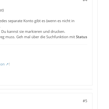
st)
edes separate Konto gibt es (wenn es nicht in
.
d Du kannst sie markieren und drucken.
h weg muss. Geh mal über die Suchfunktion mit
Status
ion
!
#5