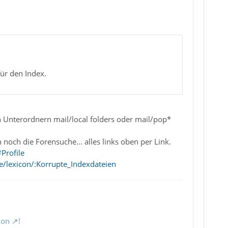
ür den Index.
 Unterordnern mail/local folders oder mail/pop*
ch die Forensuche... alles links oben per Link.
Profile
e/lexicon/:Korrupte_Indexdateien
ion
!