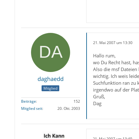
21. Mai 2007 um 13:30
Hallo rum,
wo Du Recht hast, has
Also die msf Dateien
wichtig. Ich weis lei
daghaedd
Suchfunktion ran zu 
Mitglied
irgendwo auf der Pla
Gruß,
Beiträge
152
Dag
Mitglied seit
20. Okt. 2003
21. Mai 2007 um 13:40