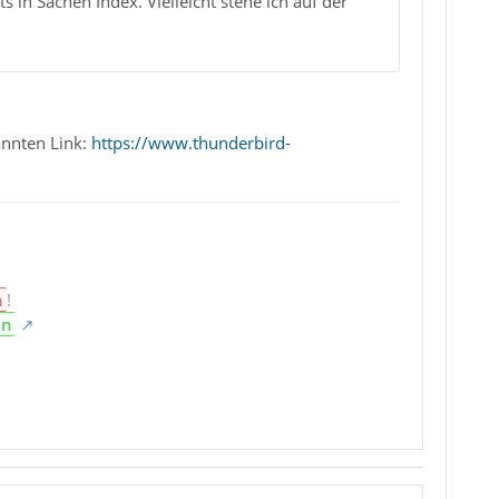
 in Sachen Index. Vielleicht stehe ich auf der
nnten Link:
https://www.thunderbird-
n
!
en