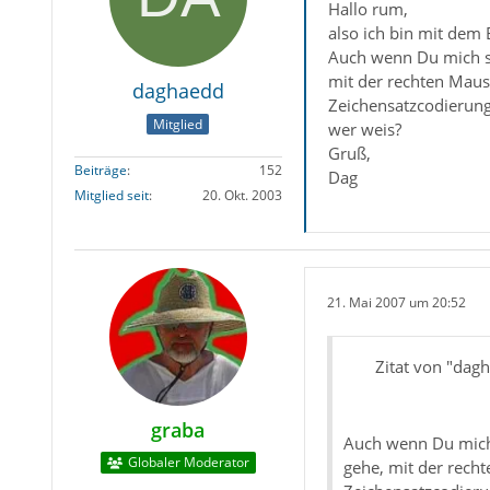
Hallo rum,
also ich bin mit dem
Auch wenn Du mich st
mit der rechten Maus
daghaedd
Zeichensatzcodierung 
Mitglied
wer weis?
Gruß,
Beiträge
152
Dag
Mitglied seit
20. Okt. 2003
21. Mai 2007 um 20:52
Zitat von "dag
graba
Auch wenn Du mich 
Globaler Moderator
gehe, mit der rech