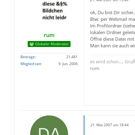
ok, Du bist Dir siche
Btw: per Webmail mal
Im Profilordner (sieh
lokalen Ordner geleit
rum
Öffne diese Datei mit
Globaler Moderator
Man kann sie auch wie
Beiträge
21.481
es wird schon..., Gru
Mitglied seit
9. Jun. 2006
rum
21. Mai 2007 um 18:44