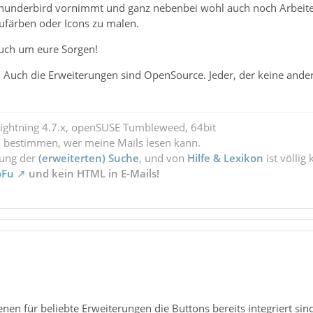
underbird vornimmt und ganz nebenbei wohl auch noch Arbeiten g
ufärben oder Icons zu malen.
euch um eure Sorgen!
: Auch die Erweiterungen sind OpenSource. Jeder, der keine and
Lightning 4.7.x, openSUSE Tumbleweed, 64bit
l bestimmen, wer meine Mails lesen kann.
zung der
(erweiterten) Suche
, und von
Hilfe & Lexikon
ist völlig
oFu
und kein HTML in E-Mails!
enen für beliebte Erweiterungen die Buttons bereits integriert sin