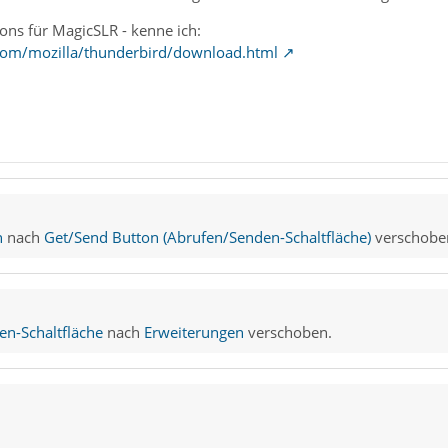
tons für MagicSLR - kenne ich:
com/mozilla/thunderbird/download.html
n
nach
Get/Send Button (Abrufen/Senden-Schaltfläche)
verschobe
n-Schaltfläche
nach
Erweiterungen
verschoben.