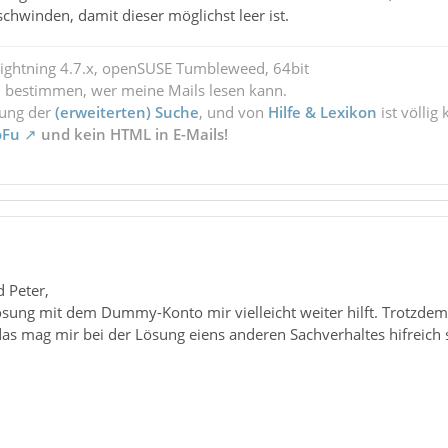
hwinden, damit dieser möglichst leer ist.
Lightning 4.7.x, openSUSE Tumbleweed, 64bit
l bestimmen, wer meine Mails lesen kann.
zung der
(erweiterten) Suche
, und von
Hilfe & Lexikon
ist völlig
oFu
und kein HTML in E-Mails!
 Peter,
Lösung mit dem Dummy-Konto mir vielleicht weiter hilft. Trotzde
das mag mir bei der Lösung eiens anderen Sachverhaltes hifreich 