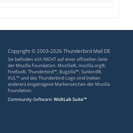
Copyright © 2003-2026 Thunderbird Mail DE
Sie befinden sich NICHT auf einer offiziellen Seite
der Mozilla Foundation. Mozilla®, mozilla.org®,
Firefox®, Thunderbird™, Bugzilla™, Sunbird®,
XUL™ und das Thunderbird-Logo sind (neben
anderen) eingetragene Markenzeichen der Mozilla
Foundation.
Community-Software:
WoltLab Suite™