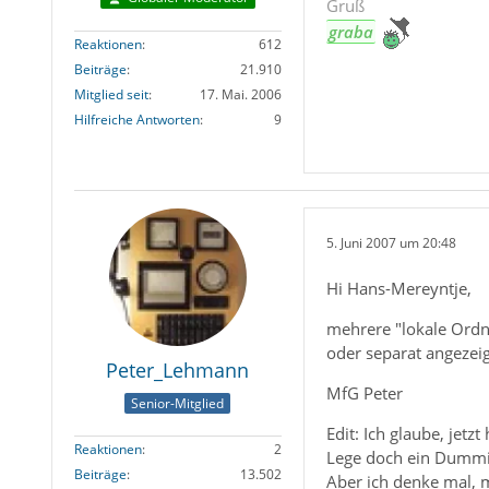
Gruß
graba
Reaktionen
612
Beiträge
21.910
Mitglied seit
17. Mai. 2006
Hilfreiche Antworten
9
5. Juni 2007 um 20:48
Hi Hans-Mereyntje,
mehrere "lokale Ordne
oder separat angezei
Peter_Lehmann
MfG Peter
Senior-Mitglied
Edit: Ich glaube, jetzt
Reaktionen
2
Lege doch ein Dummie
Beiträge
13.502
Aber ich denke mal, m