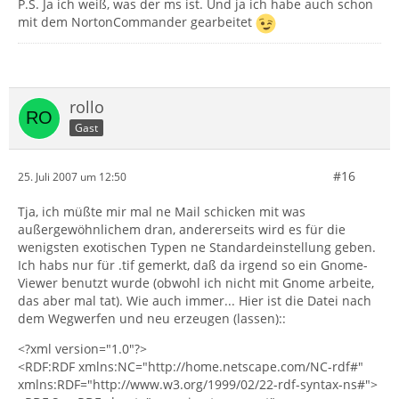
P.S. Ja ich weiß, was der ms ist. Und ja ich habe auch schon
mit dem NortonCommander gearbeitet
rollo
Gast
#16
25. Juli 2007 um 12:50
Tja, ich müßte mir mal ne Mail schicken mit was
außergewöhnlichem dran, andererseits wird es für die
wenigsten exotischen Typen ne Standardeinstellung geben.
Ich habs nur für .tif gemerkt, daß da irgend so ein Gnome-
Viewer benutzt wurde (obwohl ich nicht mit Gnome arbeite,
das aber mal tat). Wie auch immer... Hier ist die Datei nach
dem Wegwerfen und neu erzeugen (lassen)::
<?xml version="1.0"?>
<RDF:RDF xmlns:NC="http://home.netscape.com/NC-rdf#"
xmlns:RDF="http://www.w3.org/1999/02/22-rdf-syntax-ns#">