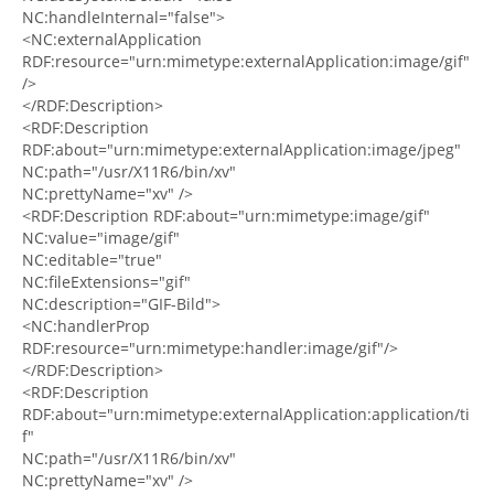
NC:handleInternal="false">
<NC:externalApplication
RDF:resource="urn:mimetype:externalApplication:image/gif"
/>
</RDF:Description>
<RDF:Description
RDF:about="urn:mimetype:externalApplication:image/jpeg"
NC:path="/usr/X11R6/bin/xv"
NC:prettyName="xv" />
<RDF:Description RDF:about="urn:mimetype:image/gif"
NC:value="image/gif"
NC:editable="true"
NC:fileExtensions="gif"
NC:description="GIF-Bild">
<NC:handlerProp
RDF:resource="urn:mimetype:handler:image/gif"/>
</RDF:Description>
<RDF:Description
RDF:about="urn:mimetype:externalApplication:application/ti
f"
NC:path="/usr/X11R6/bin/xv"
NC:prettyName="xv" />