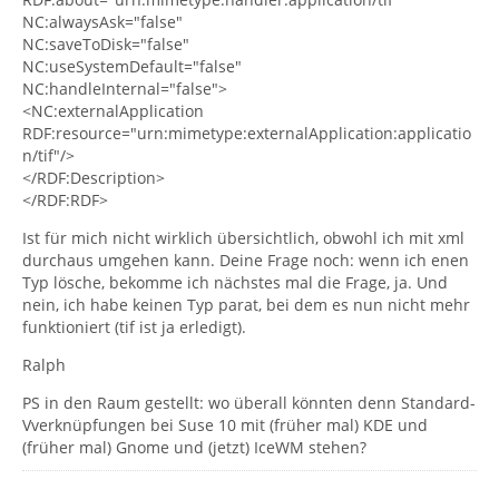
NC:alwaysAsk="false"
NC:saveToDisk="false"
NC:useSystemDefault="false"
NC:handleInternal="false">
<NC:externalApplication
RDF:resource="urn:mimetype:externalApplication:applicatio
n/tif"/>
</RDF:Description>
</RDF:RDF>
Ist für mich nicht wirklich übersichtlich, obwohl ich mit xml
durchaus umgehen kann. Deine Frage noch: wenn ich enen
Typ lösche, bekomme ich nächstes mal die Frage, ja. Und
nein, ich habe keinen Typ parat, bei dem es nun nicht mehr
funktioniert (tif ist ja erledigt).
Ralph
PS in den Raum gestellt: wo überall könnten denn Standard-
Vverknüpfungen bei Suse 10 mit (früher mal) KDE und
(früher mal) Gnome und (jetzt) IceWM stehen?