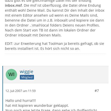
dazu gibt es die gleichnamige Datei mit der Endung
inbox.msf
. Die msf ist überflüssig, die Datei ohne Endung
enthält wohl Deine Mail. Du kannst Dir den Inhalt der inbox
mit einem Editor ansehen ud wenn es Deine Mails sind,
benenne die Datei um in z.B. inboxalt und kopiere sie dann
in den Ordner ..\mail\local folders Deiens neuen Profiles.
Nach dem Start von TB ist dann im lokalen Ordner der
Ordner inboxalt mit Deinen Mails.
EDIT: zur Erweiterung hat Toolman ja bereits gefragt, ob sie
bereits installiert ist. Es hört sich nicht so an.
wiggie
Mitglied
#7
12. Juli 2007 um 11:59
Hallo und hurra!!!!
hat mit kopieren wunderbar geklappt.
Nun noch eine letzte Frage, dann gebe ich (hoffentlich)