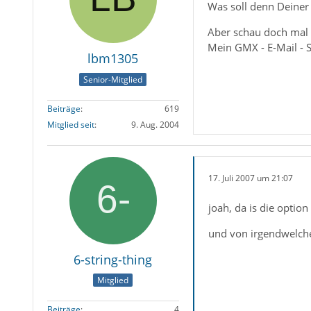
Was soll denn Deiner
Aber schau doch mal 
Mein GMX - E-Mail -
lbm1305
Senior-Mitglied
Beiträge
619
Mitglied seit
9. Aug. 2004
17. Juli 2007 um 21:07
joah, da is die opti
und von irgendwelchen
6-string-thing
Mitglied
Beiträge
4