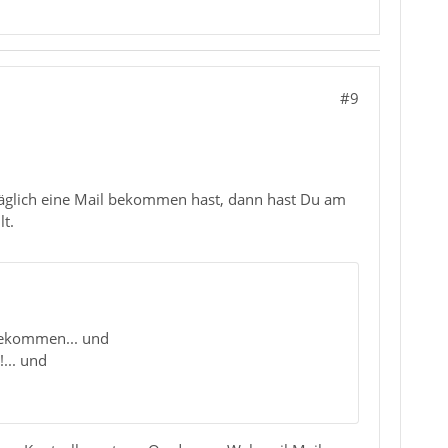
#9
g täglich eine Mail bekommen hast, dann hast Du am
t.
 bekommen... und
... und