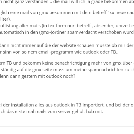
h nicht ganz verstanden... die mail will ich ja grade bekommen 
täglich eine mail von gmx bekommen mit dem betreff "xx neue na
lter).
uflistung aller mails (in textform nur: betreff , absender, uhrzeit e
automatisch in den (gmx-)ordner spamverdacht verschoben wurde
 dann nicht immer auf die der website schauen musste ob mir der g
 der sinn von so nem email-programm wie outlook oder TB...
estern TB und bekomm keine benachrichtigung mehr von gmx über
ständig auf die gmx seite muss um meine spamnachrichten zu chec
 denn dann gestern mit outlook noch?
i der installation alles aus outlook in TB importiert. und bei der 
ch das erste mal mails vom server geholt hab mit.