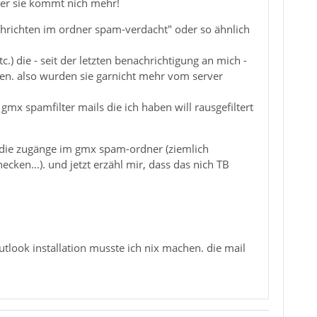
aber sie kommt nich mehr!
chrichten im ordner spam-verdacht" oder so ähnlich
tc.) die - seit der letzten benachrichtigung an mich -
n. also wurden sie garnicht mehr vom server
mx spamfilter mails die ich haben will rausgefiltert
 die zugänge im gmx spam-ordner (ziemlich
ken...). und jetzt erzähl mir, dass das nich TB
outlook installation musste ich nix machen. die mail