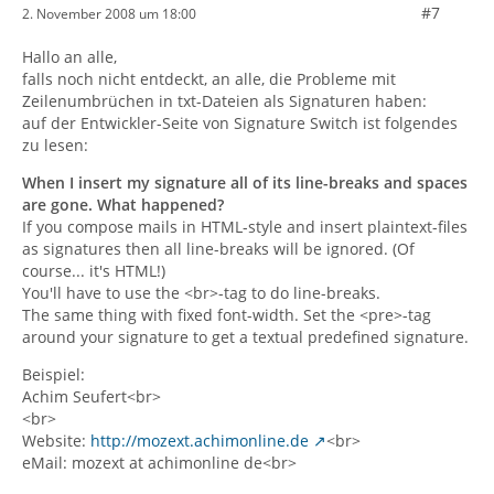
#7
2. November 2008 um 18:00
Hallo an alle,
falls noch nicht entdeckt, an alle, die Probleme mit
Zeilenumbrüchen in txt-Dateien als Signaturen haben:
auf der Entwickler-Seite von Signature Switch ist folgendes
zu lesen:
When I insert my signature all of its line-breaks and spaces
are gone. What happened?
If you compose mails in HTML-style and insert plaintext-files
as signatures then all line-breaks will be ignored. (Of
course... it's HTML!)
You'll have to use the <br>-tag to do line-breaks.
The same thing with fixed font-width. Set the <pre>-tag
around your signature to get a textual predefined signature.
Beispiel:
Achim Seufert<br>
<br>
Website:
http://mozext.achimonline.de
<br>
eMail: mozext at achimonline de<br>