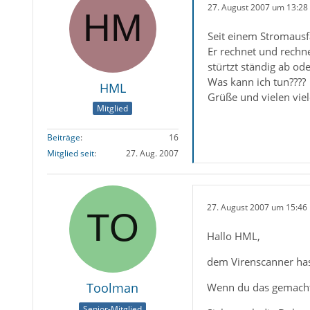
27. August 2007 um 13:28
Seit einem Stromausf
Er rechnet und rechn
stürtzt ständig ab od
Was kann ich tun????
HML
Grüße und vielen vie
Mitglied
Beiträge
16
Mitglied seit
27. Aug. 2007
27. August 2007 um 15:46
Hallo HML,
dem Virenscanner has
Toolman
Wenn du das gemacht h
Senior-Mitglied