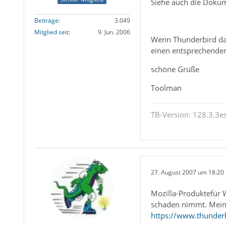
Siehe auch die Dokum
Beiträge
3.049
Mitglied seit
9. Jun. 2006
Wenn Thunderbird dan
einen entsprechenden
schöne Grüße
Toolman
TB-Version: 128.3.3es
27. August 2007 um 18:20
Mozilla-Produktefür 
schaden nimmt. Meine
https://www.thunderb