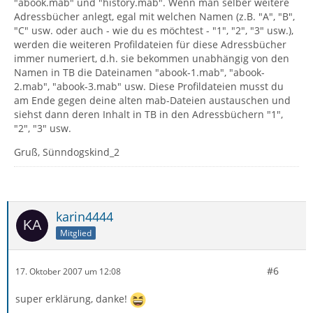
"abook.mab" und "history.mab". Wenn man selber weitere
Adressbücher anlegt, egal mit welchen Namen (z.B. "A", "B",
"C" usw. oder auch - wie du es möchtest - "1", "2", "3" usw.),
werden die weiteren Profildateien für diese Adressbücher
immer numeriert, d.h. sie bekommen unabhängig von den
Namen in TB die Dateinamen "abook-1.mab", "abook-
2.mab", "abook-3.mab" usw. Diese Profildateien musst du
am Ende gegen deine alten mab-Dateien austauschen und
siehst dann deren Inhalt in TB in den Adressbüchern "1",
"2", "3" usw.
Gruß, Sünndogskind_2
karin4444
Mitglied
#6
17. Oktober 2007 um 12:08
super erklärung, danke!