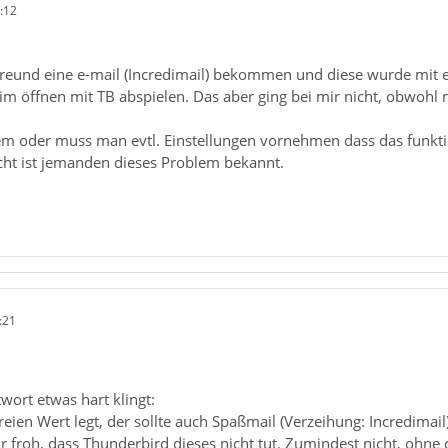
:12
reund eine e-mail (Incredimail) bekommen und diese wurde mit e
m öffnen mit TB abspielen. Das aber ging bei mir nicht, obwohl
lem oder muss man evtl. Einstellungen vornehmen dass das funkti
eicht ist jemanden dieses Problem bekannt.
:21
ort etwas hart klingt:
reien Wert legt, der sollte auch Spaßmail (Verzeihung: Incredimail
hr froh, dass Thunderbird dieses nicht tut. Zumindest nicht, ohne