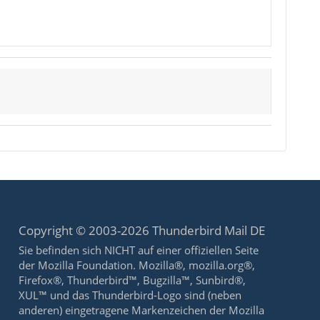
Copyright © 2003-2026 Thunderbird Mail DE
Sie befinden sich NICHT auf einer offiziellen Seite
der Mozilla Foundation. Mozilla®, mozilla.org®,
Firefox®, Thunderbird™, Bugzilla™, Sunbird®,
XUL™ und das Thunderbird-Logo sind (neben
anderen) eingetragene Markenzeichen der Mozilla