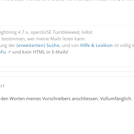
Lightning 4.7.x, openSUSE Tumbleweed, 64bit
l bestimmen, wer meine Mails lesen kann.
zung der
(erweiterten) Suche
, und von
Hilfe & Lexikon
ist völlig
oFu
und kein HTML in E-Mails!
:11
 den Worten meines Vorschreibers anschliessen. Vollumfänglich.