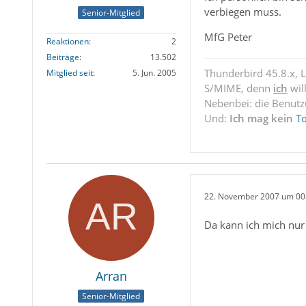
verbiegen muss.
Senior-Mitglied
MfG Peter
Reaktionen
2
Beiträge
13.502
Thunderbird 45.8.x, 
Mitglied seit
5. Jun. 2005
S/MIME, denn
ich
wil
Nebenbei: die Benut
Und:
Ich mag kein
T
22. November 2007 um 00
Da kann ich mich nur
Arran
Senior-Mitglied