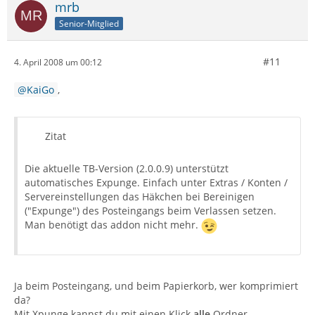
mrb
Senior-Mitglied
#11
4. April 2008 um 00:12
KaiGo
,
Zitat
Die aktuelle TB-Version (2.0.0.9) unterstützt
automatisches Expunge. Einfach unter Extras / Konten /
Servereinstellungen das Häkchen bei Bereinigen
("Expunge") des Posteingangs beim Verlassen setzen.
Man benötigt das addon nicht mehr.
Ja beim Posteingang, und beim Papierkorb, wer komprimiert
da?
Mit Xpunge kannst du mit einen Klick
alle
Ordner