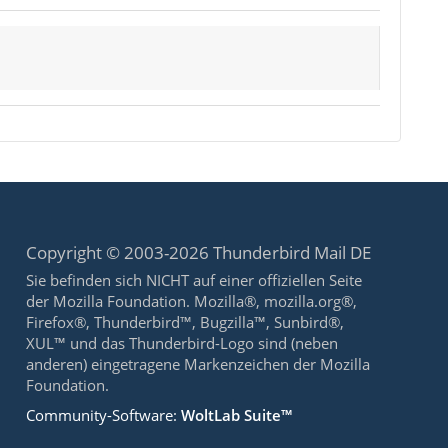
Copyright © 2003-2026 Thunderbird Mail DE
Sie befinden sich NICHT auf einer offiziellen Seite
der Mozilla Foundation. Mozilla®, mozilla.org®,
Firefox®, Thunderbird™, Bugzilla™, Sunbird®,
XUL™ und das Thunderbird-Logo sind (neben
anderen) eingetragene Markenzeichen der Mozilla
Foundation.
Community-Software:
WoltLab Suite™