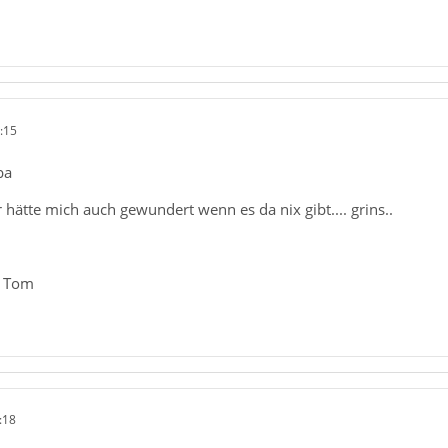
:15
ba
 hätte mich auch gewundert wenn es da nix gibt.... grins..
ß Tom
:18