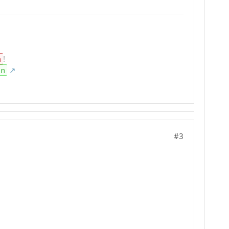
n
!
en
#3