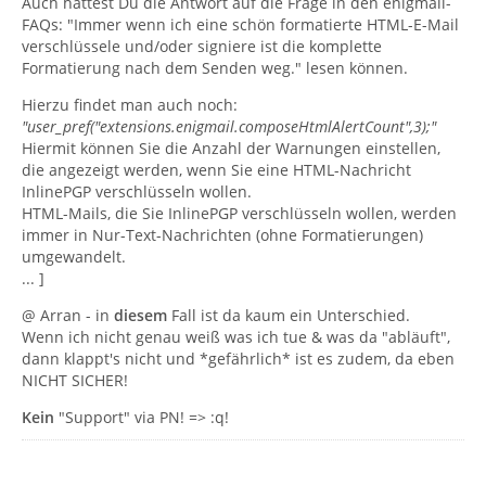
Auch hättest Du die Antwort auf die Frage in den enigmail-
FAQs: "Immer wenn ich eine schön formatierte HTML-E-Mail
verschlüssele und/oder signiere ist die komplette
Formatierung nach dem Senden weg." lesen können.
Hierzu findet man auch noch:
"user_pref("extensions.enigmail.composeHtmlAlertCount",3);"
Hiermit können Sie die Anzahl der Warnungen einstellen,
die angezeigt werden, wenn Sie eine HTML-Nachricht
InlinePGP verschlüsseln wollen.
HTML-Mails, die Sie InlinePGP verschlüsseln wollen, werden
immer in Nur-Text-Nachrichten (ohne Formatierungen)
umgewandelt.
... ]
@ Arran - in
diesem
Fall ist da kaum ein Unterschied.
Wenn ich nicht genau weiß was ich tue & was da "abläuft",
dann klappt's nicht und *gefährlich* ist es zudem, da eben
NICHT SICHER!
Kein
"Support" via PN! => :q!