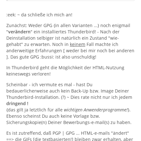
:eek: ~ da schließe ich mich an!
Zunächst: Weder GPG {in allen Varianten ...} noch enigmail
"
verändern
" ein installiertes Thunderbird! - Nach der
Deinstallation selbiger ist natürlich ein Zustand "wie-
gehabt" zu erwarten. Noch in
keinem
Fall machte ich
anderweitige Erfahrungen [ weder bei mir noch bei anderen
]. Das gute GPG :bussi: ist also unschuldig!
In Thunderbird geht die Möglichkeit der HTML-Nutzung
keineswegs verloren!
Scheinbar - ich vermute es mal - hast Du
bedauerlicherweise auch kein Back-Up bzw. Image Deiner
Thunderbird-Installation. (?) ~ Dies rate nicht nur ich jedem
dringend !
{das gilt ja letztlich für alle
wichtigen Anwenderprogramme!
}.
Ebenso scheinst Du auch keine Vorlage bzw.
Sicherungskopie(n) Deiner Bewerbungs-e-mail(s) zu haben.
Es ist zutreffend, daß PGP | GPG ... HTML-e-mails "ändert"
==> die GIFs [die textbasierten!] bleiben zwar erhalten, aber