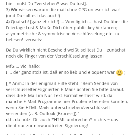
hier mußt Du *verstehen* was Du tust].
3)
Wir
wissen warum die mail ohne GPG unleserlich war!
(und Du solltest das auch!)
4) Quatsch! [ganz ehrlich!] ... Womöglich ... hast Du über die
Feiertage Lust & Muße Dich über public-key Verfahren;
asymmetrische & symmetrische Verschlüsselung etc. zu
belesen! :verweis:
Da Du
wirklich
nicht
Bescheid
weißt, solltest Du ~ zunächst ~
noch die Finger von der Verschlüsselung lassen!
MfG ... Vic :hallo:
( ... der ganz stolz ist, daß er so lieb und eloquent war
)
[ * Anm.: In der enigmail-Hilfe steht: "Beim Senden von
verschlüsselten/signierten E-Mails achten Sie bitte darauf,
dass die E-Mail im Nur-Text-Format verfasst wird, da
manche E-Mail-Programme hier Probleme bereiten könnten,
wenn Sie HTML-Mails unterschrieben/verschlüsselt
versenden (z. B: Outlook [Express])."
d.h. da nützt Dir auch *HTML umbrechen* nichts ~ das
dient nur zur einwandfreien Signierung!