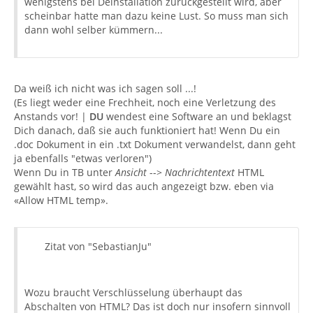
wenigstens bei Deinstallation zurückgestellt wird, aber
scheinbar hatte man dazu keine Lust. So muss man sich
dann wohl selber kümmern...
Da weiß ich nicht was ich sagen soll ...!
(Es liegt weder eine Frechheit, noch eine Verletzung des
Anstands vor! |
DU
wendest eine Software an und beklagst
Dich danach, daß sie auch funktioniert hat! Wenn Du ein
.doc Dokument in ein .txt Dokument verwandelst, dann geht
ja ebenfalls "etwas verloren")
Wenn Du in TB unter
Ansicht
-->
Nachrichtentext
HTML
gewählt hast, so wird das auch angezeigt bzw. eben via
«Allow HTML temp».
Zitat von "SebastianJu"
Wozu braucht Verschlüsselung überhaupt das
Abschalten von HTML? Das ist doch nur insofern sinnvoll