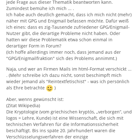
jede Frage aus dieser Thematik beantworten kann.
Zumindest bemühe ich mich ... .
Ich habe auch deutlich gemacht, dass ich mich nicht (mehr)
näher mit GPG und Enigmail befassen möchte. Dafür weiß
ich eines: dass es zig-Tausende zufriedener GPG/Enigmail-
Nutzer gibt, die derartige Probleme nicht haben. Oder
hatten wir diese Problematik etwa schon einmal in
derartiger Form in Forum?
(Ich hoffe allerdings immer noch, dass jemand aus der
"GPG/Enigmailfraktion" sich des Problems annimmt.)
Naja, und wer an Firmen Mails im html-Format verschickt ...
. (Mehr schreibe ich dazu nicht, sonst beschimpft mich
wieder jemand als "Reintextfetischist" - was ich persönlich
als Ehre betrachte
)
Aber, wenns gewünscht ist:
(Zitat Wikipedia)
Die Kryptologie (vom griechischen kryptós, „verborgen“, und
logos = Lehre, Kunde) ist eine Wissenschaft, die sich mit
technischen Verfahren für die Informationssicherheit
beschäftigt. Bis ins späte 20. Jahrhundert waren die
Verschlüsselungsverfahren der einzige