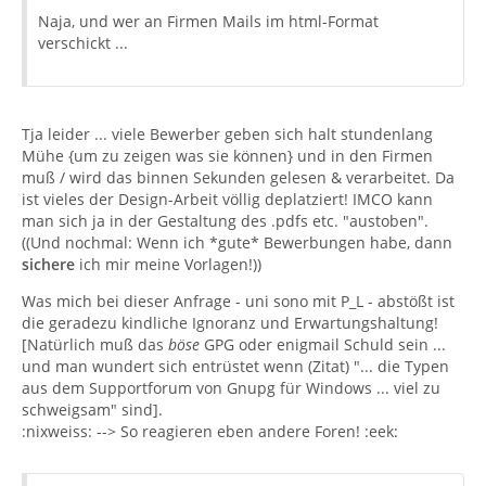
Naja, und wer an Firmen Mails im html-Format
verschickt ...
Tja leider ... viele Bewerber geben sich halt stundenlang
Mühe {um zu zeigen was sie können} und in den Firmen
muß / wird das binnen Sekunden gelesen & verarbeitet. Da
ist vieles der Design-Arbeit völlig deplatziert! IMCO kann
man sich ja in der Gestaltung des .pdfs etc. "austoben".
((Und nochmal: Wenn ich *gute* Bewerbungen habe, dann
sichere
ich mir meine Vorlagen!))
Was mich bei dieser Anfrage - uni sono mit P_L - abstößt ist
die geradezu kindliche Ignoranz und Erwartungshaltung!
[Natürlich muß das
böse
GPG oder enigmail Schuld sein ...
und man wundert sich entrüstet wenn (Zitat) "... die Typen
aus dem Supportforum von Gnupg für Windows ... viel zu
schweigsam" sind].
:nixweiss: --> So reagieren eben andere Foren! :eek: