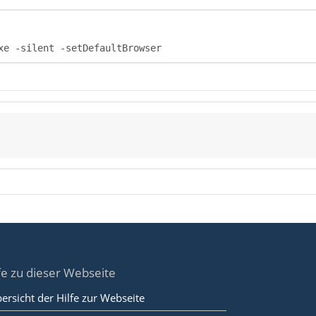
xe -silent -setDefaultBrowser
fe zu dieser Webseite
ersicht der Hilfe zur Webseite