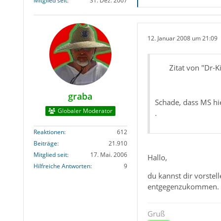
Mitglied seit
31. Dez. 2007
12. Januar 2008 um 21:09
Zitat von "Dr-K
graba
Schade, dass MS hie
Globaler Moderator
.
Reaktionen
612
Beiträge
21.910
Mitglied seit
17. Mai. 2006
Hallo,
Hilfreiche Antworten
9
du kannst dir vorste
entgegenzukommen.
Gruß