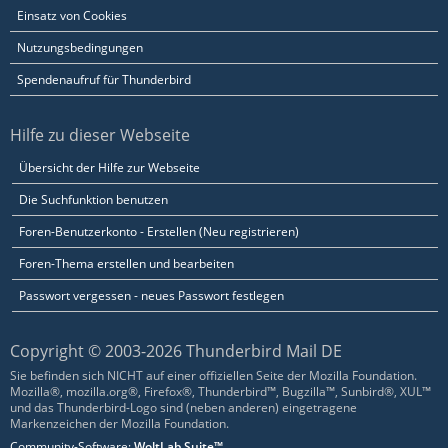
Einsatz von Cookies
Nutzungsbedingungen
Spendenaufruf für Thunderbird
Hilfe zu dieser Webseite
Übersicht der Hilfe zur Webseite
Die Suchfunktion benutzen
Foren-Benutzerkonto - Erstellen (Neu registrieren)
Foren-Thema erstellen und bearbeiten
Passwort vergessen - neues Passwort festlegen
Copyright © 2003-2026 Thunderbird Mail DE
Sie befinden sich NICHT auf einer offiziellen Seite der Mozilla Foundation.
Mozilla®, mozilla.org®, Firefox®, Thunderbird™, Bugzilla™, Sunbird®, XUL™
und das Thunderbird-Logo sind (neben anderen) eingetragene
Markenzeichen der Mozilla Foundation.
Community-Software:
WoltLab Suite™