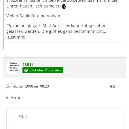
Trotzdem möchte ich den Ricardo-Leuten das mal um die
Ohren hauen. :schlaumeier:
Vielen Dank für eine Antwort.
PS: meine obige «eMail-Adresse» kann ruhig stehen
gelassen werden. Die gibt es ganz bestimmt nicht...
:zustimm:
rum
Globaler Moderator
#2
26. Februar 2008 um 08:23
hi Arran
die Leasinggeb&uuml;hr f&uuml;r einen FordFi
Zitat