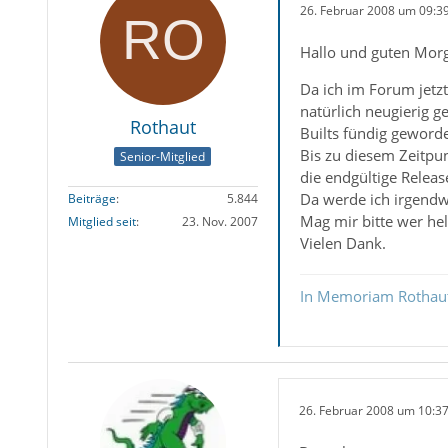
26. Februar 2008 um 09:3
Hallo und guten Mor
Da ich im Forum jetzt
natürlich neugierig g
Rothaut
Builts fündig geworde
Bis zu diesem Zeitpu
Senior-Mitglied
die endgültige Relea
Da werde ich irgendwi
Beiträge
5.844
Mag mir bitte wer hel
Mitglied seit
23. Nov. 2007
Vielen Dank.
In Memoriam Rothau
26. Februar 2008 um 10:3