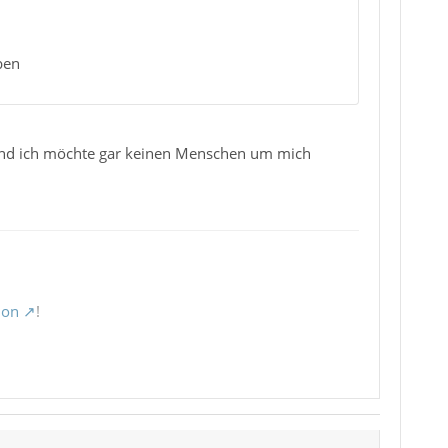
ben
 und ich möchte gar keinen Menschen um mich
ion
!