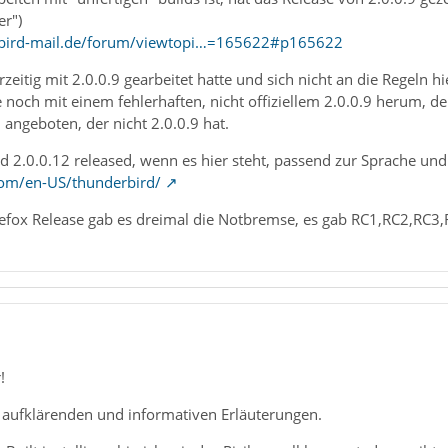
r")
rbird-mail.de/forum/viewtopi…=165622#p165622
itig mit 2.0.0.9 gearbeitet hatte und sich nicht an die Regeln hie
noch mit einem fehlerhaften, nicht offiziellem 2.0.0.9 herum, d
 angeboten, der nicht 2.0.0.9 hat.
ird 2.0.0.12 released, wenn es hier steht, passend zur Sprache un
com/en-US/thunderbird/
refox Release gab es dreimal die Notbremse, es gab RC1,RC2,RC3,
1
!
e aufklärenden und informativen Erläuterungen.