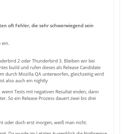
n oft Fehler, die sehr schwerwiegend sein
 ein.
nderbird 2 oder Thunderbird 3. Bleiben wir bei
tes build und rufen dieses als Release Candidate
mm durch Mozilla QA unterworfen, gleichzeitig wird
st also auch ein nightly
 wenn Tests mit negativen Resultat enden, dann
er. So ein Release Prozess dauert zwei bis drei
mt oder doch erst morgen, weiß man nicht.
ezeigt. Da wurde im Letzten Augenblick die Notbremse