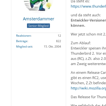
Da steht es:
https://www.thunderb
und da steht auch:
Amsterdammer
Entwickler-Versione
können.
Senior-Mitglied
Wer jetzt schon mit 2.
Reaktionen
12
Beiträge
822
Zum Ablauf:
Mitglied seit
15. Okt. 2004
Entwickler speisen ih
Thunderbird 2. Vor ei
aus (RC), z.Zt. also 
am Zweig weiterentwic
An einem Release Can
gibt es einen RC2, us
Wochen, Z.Zt befinden
http://wiki.mozilla.o
Das Release für Thun
Wie gefährlich das Ar