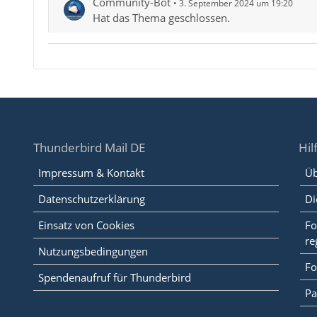
Community-Bot
3. September 2024 um 19:20
Hat das Thema geschlossen.
Thunderbird Mail DE
Hil
Impressum & Kontakt
Üb
Datenschutzerklärung
Di
Einsatz von Cookies
Fo
re
Nutzungsbedingungen
Fo
Spendenaufruf für Thunderbird
Pa