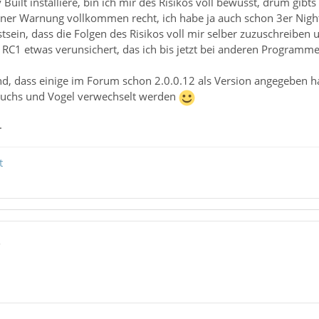
Built installiere, bin ich mir des Risikos voll bewusst, drum gibt
einer Warnung vollkommen recht, ich habe ja auch schon 3er Night
tsein, dass die Folgen des Risikos voll mir selber zuzuschreiben
s RC1 etwas verunsichert, das ich bis jetzt bei anderen Program
, dass einige im Forum schon 2.0.0.12 als Version angegeben hab
Fuchs und Vogel verwechselt werden
.
t
5