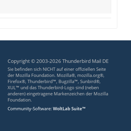
Copyright © 2003-2026 Thunderbird Mail DE
Sie befinden sich NICHT auf einer offiziellen Seite
der Mozilla Foundation. Mozilla®, mozilla.org®,
Firefox®, Thunderbird™, Bugzilla™, Sunbird®,
XUL™ und das Thunderbird-Logo sind (neben
anderen) eingetragene Markenzeichen der Mozilla
Foundation.
Community-Software:
WoltLab Suite™