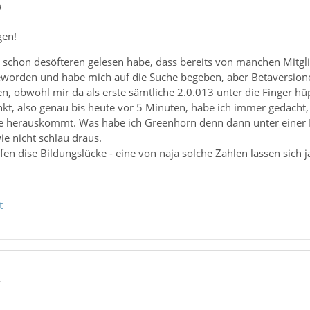
9
gen!
 schon desöfteren gelesen habe, dass bereits von manchen Mitgli
eworden und habe mich auf die Suche begeben, aber Betaversionen 
n, obwohl mir da als erste sämtliche 2.0.013 unter die Finger hüp
nkt, also genau bis heute vor 5 Minuten, habe ich immer gedacht,
se herauskommt. Was habe ich Greenhorn denn dann unter einer Ni
e nicht schlau draus.
fen dise Bildungslücke - eine von naja solche Zahlen lassen sich j
t
7