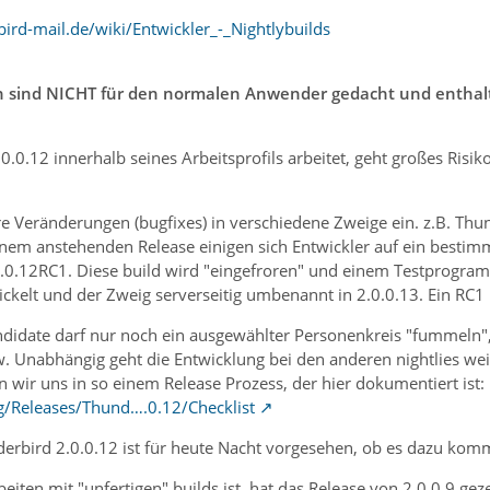
ird-mail.de/wiki/Entwickler_-_Nightlybuilds
n sind NICHT für den normalen Anwender gedacht und enthalte
0.0.12 innerhalb seines Arbeitsprofils arbeitet, geht großes Risiko
re Veränderungen (bugfixes) in verschiedene Zweige ein. z.B. Thu
nem anstehenden Release einigen sich Entwickler auf ein bestimm
2.0.0.12RC1. Diese build wird "eingefroren" und einem Testprogra
kelt und der Zweig serverseitig umbenannt in 2.0.0.13. Ein RC1 i
didate darf nur noch ein ausgewählter Personenkreis "fummeln",
w. Unabhängig geht die Entwicklung bei den anderen nightlies weit
 wir uns in so einem Release Prozess, der hier dokumentiert ist:
rg/Releases/Thund….0.12/Checklist
derbird 2.0.0.12 ist für heute Nacht vorgesehen, ob es dazu kom
beiten mit "unfertigen" builds ist, hat das Release von 2.0.0.9 g