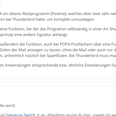
4
ch ein älteres Mailprogramm (Postme), welches aber zwei sehr nett
ern bei Thunderbird hätte, um komplett umzusteigen:
 eine Funktion, bei der das Programm selbständig in einer Art Shuf
sprinzip eine andere Signatur anhängt.
s außerdem die Funktion, auch bei POP3-Postfächern über eine Fu
 Zeilen der Mail anzeigen zu lassen, ohne die Mail oder auch nur 
n, unheimlich nützlich bei Spamfluten. Bei Thunderbird muss ma
iden Anwendungen entsprechende bzw. ähnliche Erweiterungen fü
1
lte sein!]
 mal
Signature Switch
an. Allerdings musst du hier, soweit ich we