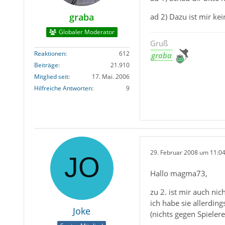
graba
ad 2) Dazu ist mir ke
Globaler Moderator
Gruß
Reaktionen
612
graba
Beiträge
21.910
Mitglied seit
17. Mai. 2006
Hilfreiche Antworten
9
29. Februar 2008 um 11:0
Hallo magma73,
zu 2. ist mir auch nic
ich habe sie allerdin
Joke
(nichts gegen Spielere