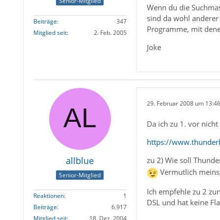
Senior-Mitglied
Wenn du die Suchmasc
sind da wohl anderer 
Beiträge
347
Programme, mit dene
Mitglied seit
2. Feb. 2005
Joke
29. Februar 2008 um 13:4
Da ich zu 1. vor nicht
https://www.thunder
allblue
zu 2) Wie soll Thunde
Vermutlich meinst
Senior-Mitglied
Ich empfehle zu 2 zun
Reaktionen
1
DSL und hat keine Fla
Beiträge
6.917
Mitglied seit
18. Dez. 2004