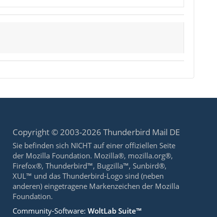
Copyright © 2003-2026 Thunderbird Mail DE
Sie befinden sich NICHT auf einer offiziellen Seite
der Mozilla Foundation. Mozilla®, mozilla.org®,
Firefox®, Thunderbird™, Bugzilla™, Sunbird®,
XUL™ und das Thunderbird-Logo sind (neben
anderen) eingetragene Markenzeichen der Mozilla
Foundation.
Community-Software:
WoltLab Suite™