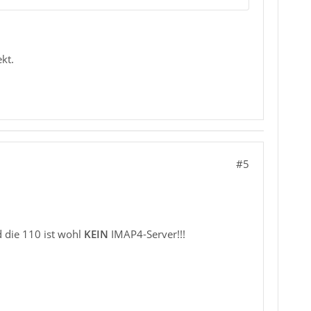
kt.
#5
d die 110 ist wohl
KEIN
IMAP4-Server!!!