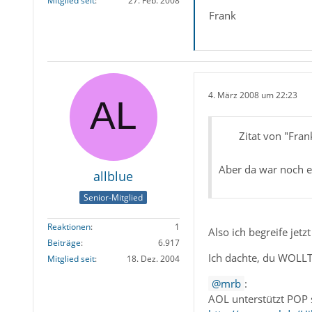
Mitglied seit
27. Feb. 2008
Frank
4. März 2008 um 22:23
Zitat von "Fran
Aber da war noch ei
allblue
Senior-Mitglied
Reaktionen
1
Also ich begreife jetzt
Beiträge
6.917
Ich dachte, du WOLLT
Mitglied seit
18. Dez. 2004
mrb
:
AOL unterstützt POP s