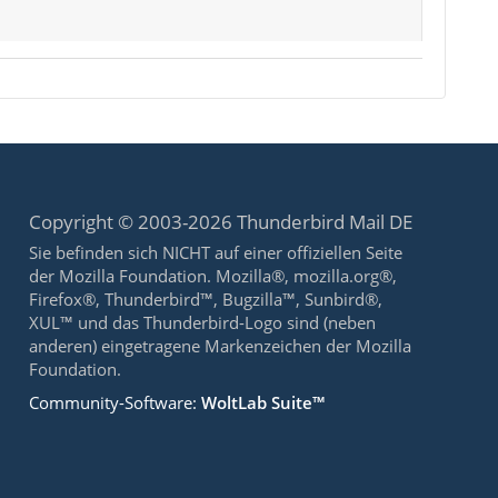
Copyright © 2003-2026 Thunderbird Mail DE
Sie befinden sich NICHT auf einer offiziellen Seite
der Mozilla Foundation. Mozilla®, mozilla.org®,
Firefox®, Thunderbird™, Bugzilla™, Sunbird®,
XUL™ und das Thunderbird-Logo sind (neben
anderen) eingetragene Markenzeichen der Mozilla
Foundation.
Community-Software:
WoltLab Suite™