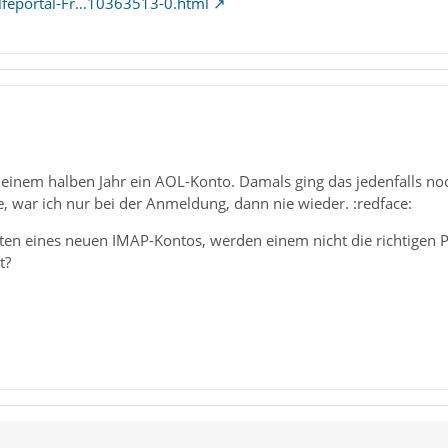
ilfeportal-Fr…10363513-0.html
it einem halben Jahr ein AOL-Konto. Damals ging das jedenfalls noc
, war ich nur bei der Anmeldung, dann nie wieder. :redface:
hten eines neuen IMAP-Kontos, werden einem nicht die richtigen P
t?