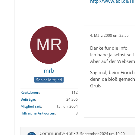
http://www.aol.de/H
4. März 2008 um 22:55
Danke für die Info.
Ich habe ja selbst se
Aber auf der Webseite
mrb
Sag mal, beim Einric
denn da bloß gemach
Senior-Mitglied
Gruß
Reaktionen
112
Beiträge
24.306
Mitglied seit
13. Jun. 2004
Hilfreiche Antworten
8
Community-Bot
3. September 2024 um 19:20