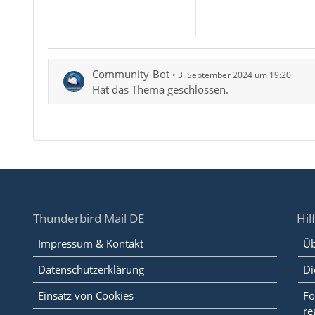
Community-Bot
3. September 2024 um 19:20
Hat das Thema geschlossen.
Thunderbird Mail DE
Hil
Impressum & Kontakt
Üb
Datenschutzerklärung
Di
Einsatz von Cookies
Fo
re