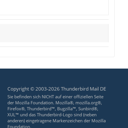
Copyright © 2003-2026 Thunderbird Mail DE
Sie befinden sich NICHT auf einer offiziellen Seite
der Mozilla Foundation. Mozilla®, mozilla.org®,
Firefox®, Thunderbird™, Bugzilla™, Sunbird®,
XUL™ und das Thunderbird-Logo sind (neben
anderen) eingetragene Markenzeichen der Mozilla
Foundation.