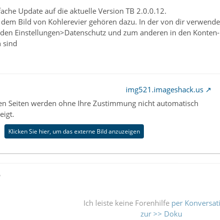
infache Update auf die aktuelle Version TB 2.0.0.12.
 dem Bild von Kohlerevier gehören dazu. In der von dir verwendete
 den Einstellungen>Datenschutz und zum anderen in den Konten-E
 sind
img521.imageshack.us
nen Seiten werden ohne Ihre Zustimmung nicht automatisch
eigt.
Klicken Sie hier, um das externe Bild anzuzeigen
ß
Ich leiste keine Forenhilfe
per Konversat
zur >> Doku