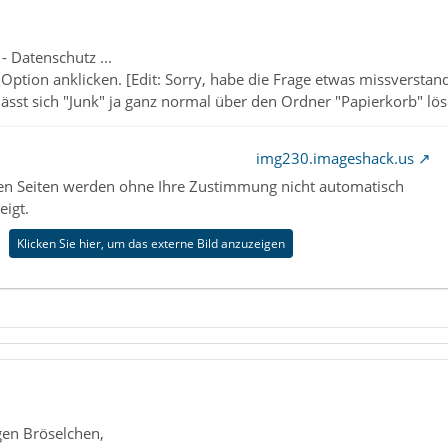
 - Datenschutz ...
 Option anklicken. [Edit: Sorry, habe die Frage etwas missverstan
ässt sich "Junk" ja ganz normal über den Ordner "Papierkorb" lös
img230.imageshack.us
nen Seiten werden ohne Ihre Zustimmung nicht automatisch
eigt.
Klicken Sie hier, um das externe Bild anzuzeigen
en Bröselchen,