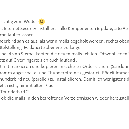
 richtig zum Wetter
 Internet Security installiert - alle Komponenten (update, alte Ver
an laufen lassen.
erbird sah es aus, als wenn mails abgeholt werden, rechts oben d
elstellung. Es dauerte aber viel zu lange.
ass bei 4 von 9 emailkonten die neuen mails fehlten. Obwohl jede
tz auf C verringerte sich auch laufend .
ht mit markieren und kopieren in sicheren Order sichern (Sanduhr
amm abgeschaltet und Thunderbird neu gestartet. Rödelt immer 
underbird neu (parallel) zu installalieren. Damit ich wenigsten
ht nicht, nimmt alten Pfad.
Thunderbird 2
 ob die mails in den betroffenen Verzeichnissen wieder herzustelle