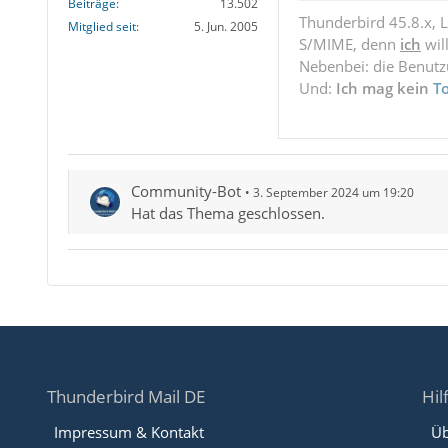
Beiträge
13.502
Thunderbird 45.8.x, 
Mitglied seit
5. Jun. 2005
S/MIME, denn
ich
wil
Nebenbei: die Benut
Und:
Ich mag kein
T
Community-Bot
3. September 2024 um 19:20
Hat das Thema geschlossen.
Thunderbird Mail DE
Hil
Impressum & Kontakt
Üb