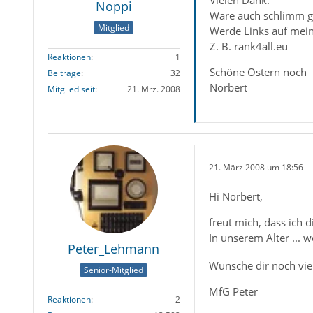
Vielen Dank.
Noppi
Wäre auch schlimm ge
Mitglied
Werde Links auf mei
Z. B. rank4all.eu
Reaktionen
1
Schöne Ostern noch
Beiträge
32
Norbert
Mitglied seit
21. Mrz. 2008
21. März 2008 um 18:56
Hi Norbert,
freut mich, dass ich d
In unserem Alter ...
Peter_Lehmann
Wünsche dir noch vie
Senior-Mitglied
MfG Peter
Reaktionen
2