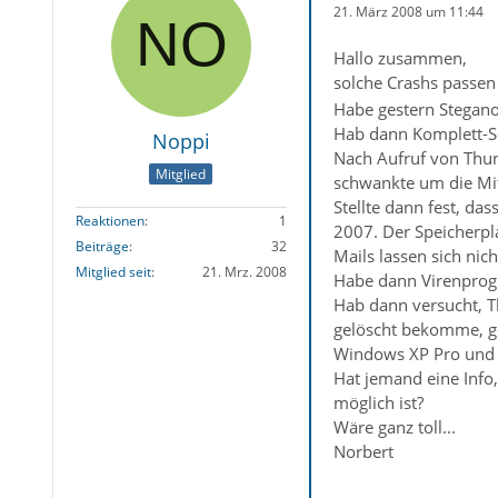
21. März 2008 um 11:44
Hallo zusammen,
solche Crashs passen
Habe gestern Steganos
Hab dann Komplett-Sc
Noppi
Nach Aufruf von Thund
Mitglied
schwankte um die Mitt
Stellte dann fest, d
Reaktionen
1
2007. Der Speicherpla
Beiträge
32
Mails lassen sich nic
Mitglied seit
21. Mrz. 2008
Habe dann Virenprogr
Hab dann versucht, Th
gelöscht bekomme, ge
Windows XP Pro und 
Hat jemand eine Info,
möglich ist?
Wäre ganz toll...
Norbert