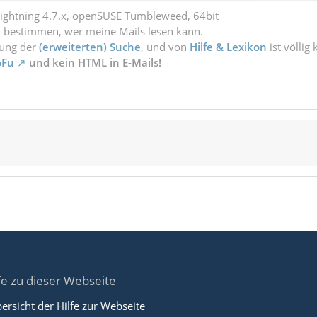
Lightning 4.7.x, openSUSE Tumbleweed, 64bit
l bestimmen, wer meine Mails lesen kann.
zung der
(erweiterten) Suche
, und von
Hilfe & Lexikon
ist völlig
oFu
und kein HTML in E-Mails!
fe zu dieser Webseite
ersicht der Hilfe zur Webseite