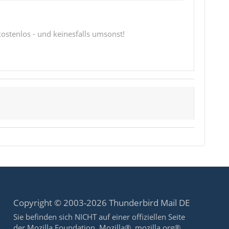
 kostenlos - und keinesfalls umsonst!
Copyright © 2003-2026 Thunderbird Mail DE
Sie befinden sich NICHT auf einer offiziellen Seite
der Mozilla Foundation. Mozilla®, mozilla.org®,