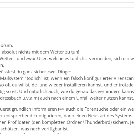
Forum.
 absolut nichts mit dem Wetter zu tun!
 Wetter - und zwar User, welche es tunlichst vermeiden, sich ein 
n.
wüsstest du ganz sicher zwei Dinge:
Mailsystem "tödlich" ist, wenn ein falsch konfigurierter Virensca
 oft du willst, de- und wieder installieren kannst, und er trotz
tig so ist. Und natürlich auch, wie du genau das verhindern kann
dressbuch u.v.a.m) auch nach einem Unfall weiter nutzen kannst.
 zuerst gründlich informieren (=> auch die Forensuche oder ein w
r entsprechend konfigurieren, dann einen Neustart des Systems
n Profildaten (den kompletten Ordner \Thunderbird) sichern. Jet
schätzen, was noch verfügbar ist.