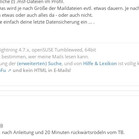
che (!) .msf-Dateien im Profil.
 Das wird je nach Größe der Maildateien evtl. etwas dauern. Je n
h etwas oder auch alles da - oder auch nicht.
le einfach deine letzte Datensicherung ein ... .
Lightning 4.7.x, openSUSE Tumbleweed, 64bit
l bestimmen, wer meine Mails lesen kann.
zung der
(erweiterten) Suche
, und von
Hilfe & Lexikon
ist völlig
oFu
und kein HTML in E-Mails!
))
n, nach Anleitung und 20 Minuten rückwärtsrödeln vom TB.